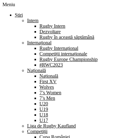
Meniu
Știri
Intern
Rugby Intern
Dezvoltare
Rugby în această săptămână
Internațional
Rugby Internațional
Competiții internaționale
Rugby Europe Championship
#RWC2023
Națională
Națională
First XV
Wolves
7’s Women
7’s Men
U20
U19
U18
U17
Liga de Rugby Kaufland
Competiții
Cupa României