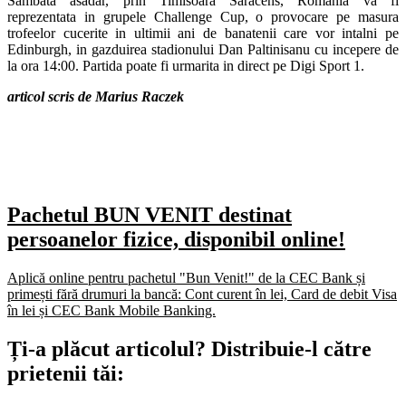
Sambata asadar, prin Timisoara Saracens, Romania va fi
reprezentata in grupele Challenge Cup, o provocare pe masura
trofeelor cucerite in ultimii ani de banatenii care vor intalni pe
Edinburgh, in gazduirea stadionului Dan Paltinisanu cu incepere de
la ora 14:00. Partida poate fi urmarita in direct pe Digi Sport 1.
articol scris de Marius Raczek
Pachetul BUN VENIT destinat
persoanelor fizice, disponibil online!
Aplică online pentru pachetul "Bun Venit!" de la CEC Bank și
primești fără drumuri la bancă: Cont curent în lei, Card de debit Visa
în lei și CEC Bank Mobile Banking.​
Ți-a plăcut articolul? Distribuie-l către
prietenii tăi: