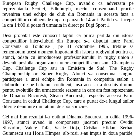
European Rugby Challenge Cup, avand-o ca adversara pe
reprezentanta Scotiei, Edinburgh, meciul consemnand practic
revenirea unei echipe de club din Romania in aceasta faza a
competitiilor continentale dupa o pauza de 14 ani. Partida va incepe
la ora 14:00 si poate fi urmarita in direct pe Digi Sport 1.
Desi probabil este cunoscut faptul ca prima partida din istoria
competitiilor inter-cluburi din Europa s-a disputat intre Farul
Constanta si Toulouse , pe 31 octombrie 1995, trebuie sa
rememoram acest moment important din istoria rugbyului pentru ca
atunci, odata cu introducerea profesionismului in rugby union a
devenit posibila organizarea unor competitii cum sunt Champions
Cup, Challenge Cup sau in Emisfera de Sud, The Rugby
Championship ori Super Rugby. Atunci s-a consemnat singura
participare a unei echipe din Romania in competitia etalon a
cluburilor de pe batranul continent, insa aceasta a deschis drumul
pentru evolutiile din urmatoarele sezoane in care am fost reprezentati
de Dinamo Bucuresti, Steaua Bucuresti, respectiv aceeasi Farul
Constanta in cadrul Challenge Cup, care a purtat de-a lungul anilor
diferite denumire din ratiuni de sponsorizare.
Cel mai bun rezultat l-a obtinut Dinamo Bucuresti in editia 1996-
1997, atunci avand in componenta jucatori precum Ovidiu
Slusariuc, Valere Tufa, Vasile Doja, Cristian Hildan, Serban
Guranescu sau Horia Himpea, alb-rosii s-au impus in doua partide,