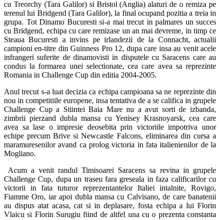
cu Treorchy (Tara Galilor) si Bristol (Anglia) alaturi de o remiza pe
terenul lui Bridgend (Tara Galilor), la final ocupand pozitia a treia in
grupa. Tot Dinamo Bucuresti si-a mai trecut in palmares un succes
cu Bridgend, echipa cu care remizase un an mai devreme, in timp ce
Steaua Bucuresti a invins pe irlandezii de la Connacht, actualii
campioni en-titre din Guinness Pro 12, dupa care insa au venit acele
infrangeri suferite de dinamovisti in disputele cu Saracens care au
condus la formarea unei selectionate, cea care avea sa reprezinte
Romania in Challenge Cup din editia 2004-2005.
Anul trecut s-a luat decizia ca echipa campioana sa ne reprezinte din
nou in competitiile europene, insa tentativa de a se califica in grupele
Challenge Cup a Stiintei Baia Mare nu a avut sorti de izbanda,
zimbrii pierzand dubla mansa cu Yenisey Krasnoyarsk, cea care
avea sa lase o impresie deosebita prin victoriile impotriva unor
echipe precum Brive si Newcastle Falcons, eliminarea din cursa a
maramuresenilor avand ca prolog victoria in fata italienienilor de la
Mogliano.
Acum a venit randul Timisoarei Saracens sa revina in grupele
Challenge Cup, dupa un traseu fara greseala in faza calificarilor cu
victorii in fata tuturor reprezentantelor Italiei intalnite, Rovigo,
Fiamme Oro, iar apoi dubla mansa cu Calvisano, de care banatenii
au dispus atat acasa, cat si in deplasare, fosta echipa a lui Florin
Vlaicu si Florin Surugiu fiind de altfel una cu o prezenta constanta