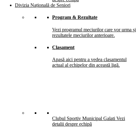
Divizia Națională de Seniori
Program & Rezultate
Vezi programul meciurilor care vor urma și
rezultatele meciurilor anterioare.
Clasament
Apasă aici pentru a vedea clasamentul
actual al echipelor din această ligă.
Clubul Sportiv Municipal Galati
Vezi
detalii despre echipă