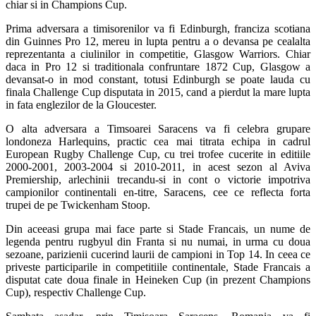
chiar si in Champions Cup.
Prima adversara a timisorenilor va fi Edinburgh, franciza scotiana
din Guinnes Pro 12, mereu in lupta pentru a o devansa pe cealalta
reprezentanta a ciulinilor in competitie, Glasgow Warriors. Chiar
daca in Pro 12 si traditionala confruntare 1872 Cup, Glasgow a
devansat-o in mod constant, totusi Edinburgh se poate lauda cu
finala Challenge Cup disputata in 2015, cand a pierdut la mare lupta
in fata englezilor de la Gloucester.
O alta adversara a Timsoarei Saracens va fi celebra grupare
londoneza Harlequins, practic cea mai titrata echipa in cadrul
European Rugby Challenge Cup, cu trei trofee cucerite in editiile
2000-2001, 2003-2004 si 2010-2011, in acest sezon al Aviva
Premiership, arlechinii trecandu-si in cont o victorie impotriva
campionilor continentali en-titre, Saracens, cee ce reflecta forta
trupei de pe Twickenham Stoop.
Din aceeasi grupa mai face parte si Stade Francais, un nume de
legenda pentru rugbyul din Franta si nu numai, in urma cu doua
sezoane, parizienii cucerind laurii de campioni in Top 14. In ceea ce
priveste participarile in competitiile continentale, Stade Francais a
disputat cate doua finale in Heineken Cup (in prezent Champions
Cup), respectiv Challenge Cup.