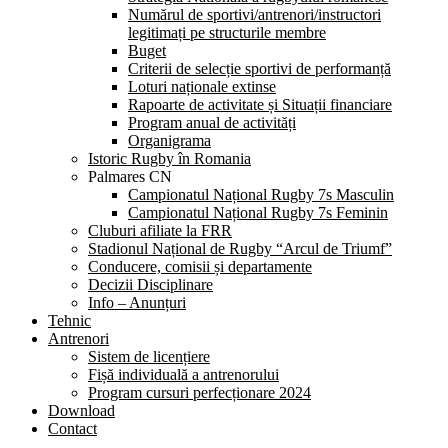
Numărul de sportivi/antrenori/instructori
legitimați pe structurile membre
Buget
Criterii de selecție sportivi de performanță
Loturi naționale extinse
Rapoarte de activitate și Situații financiare
Program anual de activități
Organigrama
Istoric Rugby în Romania
Palmares CN
Campionatul Național Rugby 7s Masculin
Campionatul Național Rugby 7s Feminin
Cluburi afiliate la FRR
Stadionul Național de Rugby “Arcul de Triumf”
Conducere, comisii și departamente
Decizii Disciplinare
Info – Anunțuri
Tehnic
Antrenori
Sistem de licențiere
Fișă individuală a antrenorului
Program cursuri perfecționare 2024
Download
Contact