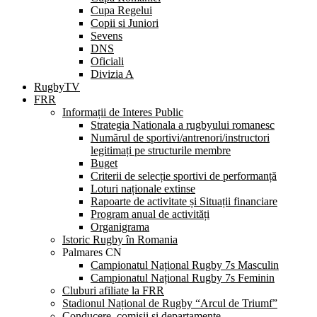
Cupa Regelui
Copii si Juniori
Sevens
DNS
Oficiali
Divizia A
RugbyTV
FRR
Informații de Interes Public
Strategia Nationala a rugbyului romanesc
Numărul de sportivi/antrenori/instructori
legitimați pe structurile membre
Buget
Criterii de selecție sportivi de performanță
Loturi naționale extinse
Rapoarte de activitate și Situații financiare
Program anual de activități
Organigrama
Istoric Rugby în Romania
Palmares CN
Campionatul Național Rugby 7s Masculin
Campionatul Național Rugby 7s Feminin
Cluburi afiliate la FRR
Stadionul Național de Rugby “Arcul de Triumf”
Conducere, comisii și departamente