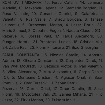
RCM UV TIMISOARA: 15. Fercu Catalin, 14. Lemnaru
Madalin, 13. Makapelu Lapana, 12. Stamatin Bogdan, 11.
Rosu Valentin, 10. Conache Gabriel, 9. Calafeteanu
Valentin, 8. Rus Vasile, 7. Bradu Bogdan, 6. Tanase
Laurentiu, 5. Drenceanu Marian, 4. Lazar Dorin, 32.
Maris Samuel, 2. Capatina Eugen, 1. Nacuta Claudiu (C)
Rezerve: 16. Borzas Paul, 17. Tarus Alexandru, 30.
Pungea Horatiu, 31. Preotescu Lucian, 18. Cristian Miu,
24. Zaiba Raul, 23. Florin Fintanaru, 21. Bizo Gheorghe
FARUL CONSTANTA: 15. Nicolae Catalin, 14. Apostol
Adrian, 13. Gheara Constantin, 12. Carpenter Derek, 11.
Van Wyk McGrath, 10. Bezuscu Victor, 9. Ivan Valentin,
8. Vilcu Alexandru, 7. Mitu Alexandru, 6. Carpo Daniel
(C), 5. Munteanu Cristian, 4. Agiacai Onal, 3. Boar
Romulus, 2. Otar Turashvili, 1. Zapan Petru
Rezerve: 16. Cornei Cristi, 17. Graur Catalin, 18. Sasu
Florin, 19. Mototolea Vali, 20. Zainea Mihaita, 21. Filip
Lazar, 22. Pirvu Marian, 23. Puisoru Ionut