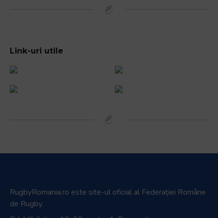
Link-uri utile
RugbyRomania.ro
este site-ul oficial al Federației Române
de Rugby.