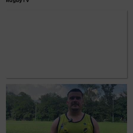
RugbyTV