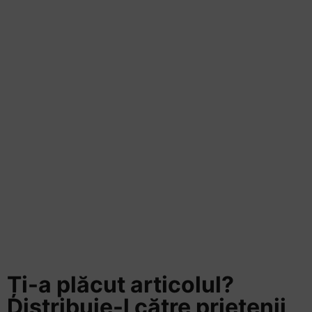
Ți-a plăcut articolul?
Distribuie-l către prietenii