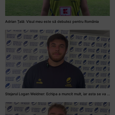
Adrian Țală: Visul meu este să debutez pentru România
Stejarul Logan Weidner: Echipa a muncit mult, iar asta se va vedea în meciurile de la Nations Cup