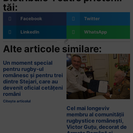
tăi:
Facebook
Twitter
LinkedIn
WhatsApp
Alte articole similare:
Un moment special
pentru rugby-ul
românesc și pentru trei
dintre Stejari, care au
devenit oficial cetățeni
români
Citește articolul
Cel mai longeviv
membru al comunității
rugbystice românești,
Victor Guțu, decorat de