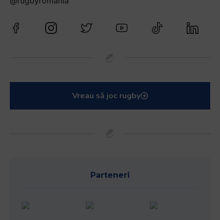
@rugbyromania
Vreau să joc rugby
Parteneri