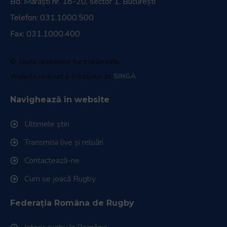
Bd. Mărăști nr. 18-20, sector 1, București
Telefon:
031.1000.500
Fax: 031.1000.400
© Toate drepturile sunt rezervate.
Website realizat și întreținut de
SINGA
Navighează în website
Ultimele știri
Transmisii live și reluări
Contactează-ne
Cum se joacă Rugby
Federația Româna de Rugby