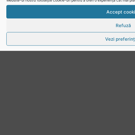
Website-ul nostru folosește cookie-uri pentru a oferi o experiență cât mai plă
Accept cook
Refuză
Vezi preferin