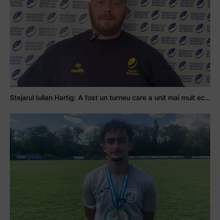
Stejarul Iulian Hartig: A fost un turneu care a unit mai mult echipa