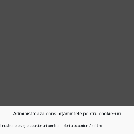
Administrează consimțămintele pentru cookie-uri
 nostru folosește cookie-uri pentru a oferi o experiență cât mai