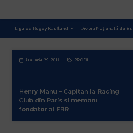
Welcome
to
All
in
Liga de Rugby Kaufland
Divizia Națională de Se
One
Accessibility
screen
reader.
To
ianuarie 29, 2011
PROFIL
start
the
All
in
Henry Manu – Capitan la Racing
One
Club din Paris si membru
Accessibility
fondator al FRR
screen
reader,
press
"Ctrl