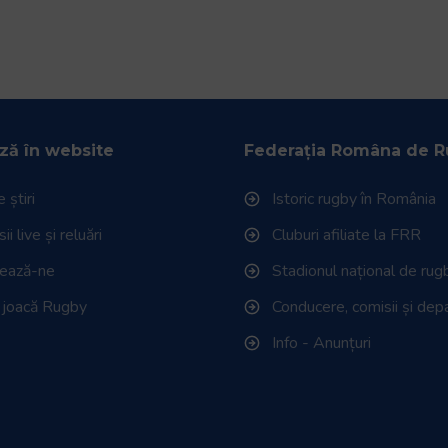
ză în website
Federația Româna de 
 știri
Istoric rugby în România
i live și reluări
Cluburi afiliate la FRR
tează-ne
Stadionul național de rug
 joacă Rugby
Conducere, comisii și de
Info - Anunțuri