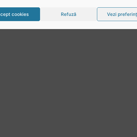
cept cookies
Refuză
Vezi preferin