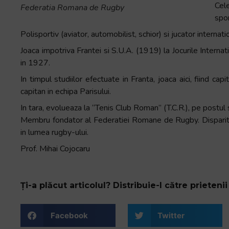
Cel
Federatia Romana de Rugby
+
spo
/".
Polisportiv (aviator, automobilist, schior) si jucator interna
This
shortcut
Joaca impotriva Frantei si S.U.A. (1919) la Jocurile Internat
activates
in 1927.
the
In timpul studiilor efectuate in Franta, joaca aici, fiind capi
screen
capitan in echipa Parisului.
reader
In tara, evolueaza la “Tenis Club Roman” (T.C.R.), pe postul sp
to
Membru fondator al Federatiei Romane de Rugby. Dispariti
help
in lumea rugby-ului.
you
navigate
Prof. Mihai Cojocaru
and
interact
with
Ți-a plăcut articolul? Distribuie-l către prietenii 
the
content.
Facebook
Twitter