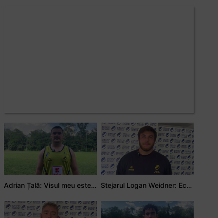
Adrian Țală: Visul meu este să debutez pentru România
Stejarul Logan Weidner: Echipa a muncit mult, iar asta se va vedea în meciurile de la Nations Cup