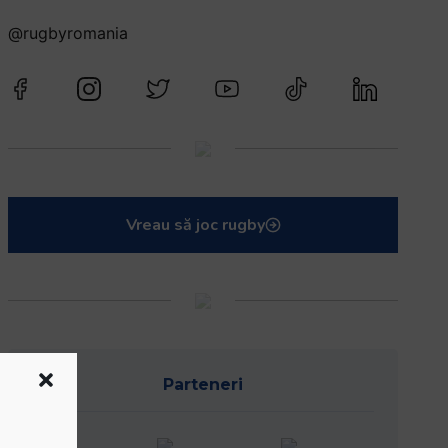
@rugbyromania
Vreau să joc rugby
Parteneri