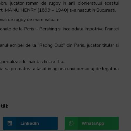
ebru jucator roman de rugby in anii pionieratului acestui
rt, MANU HENRY (1899 – 1940) s-a nascut in Bucuresti.
tional de rugby de mare valoare.
ionale de la Paris – Pershing si inca odata impotriva Frantei
tanul echipei de la “Racing Club” din Paris, jucator titular si
ecializat de inaintas linia a II-a.
a sa prematura a lasat imaginea unui personaj de legatura
tăi:
LinkedIn
WhatsApp