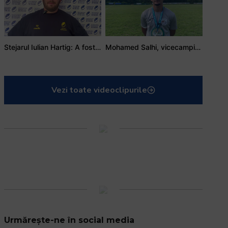
Stejarul Iulian Hartig: A fost un turneu care a unit mai mult echipa
Mohamed Salhi, vicecampion național juniori I: Rugby-ul te învață să accepți și înfrângerile
Vezi toate videoclipurile
Urmărește-ne în social media