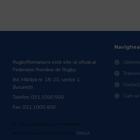
Navighea
RugbyRomania.ro
este site-ul oficial al
Ultimele
Federației Române de Rugby.
Transmisi
Bd. Mărăști nr. 18-20, sector 1,
Contac
București
Cum se
Telefon:
031.1000.500
Fax: 031.1000.400
© Toate drepturile sunt rezervate.
Website realizat și întreținut de
SINGA