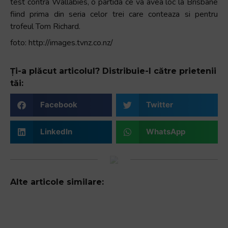
test contra Wallabies, o partida ce va avea loc la Brisbane
fiind prima din seria celor trei care conteaza si pentru
trofeul Tom Richard.
foto: http://images.tvnz.co.nz/
Ți-a plăcut articolul? Distribuie-l către prietenii
tăi:
Facebook
Twitter
LinkedIn
WhatsApp
Alte articole similare: