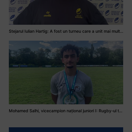
Stejarul Iulian Hartig: A fost un turneu care a unit mai mult echipa
Mohamed Salhi, vicecampion național juniori I: Rugby-ul te învață să accepți și înfrângerile