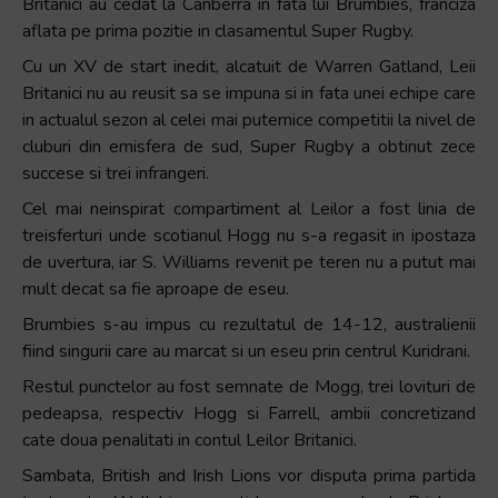
Britanici au cedat la Canberra in fata lui Brumbies, franciza
aflata pe prima pozitie in clasamentul Super Rugby.
Cu un XV de start inedit, alcatuit de Warren Gatland, Leii
Britanici nu au reusit sa se impuna si in fata unei echipe care
in actualul sezon al celei mai puternice competitii la nivel de
cluburi din emisfera de sud, Super Rugby a obtinut zece
succese si trei infrangeri.
Cel mai neinspirat compartiment al Leilor a fost linia de
treisferturi unde scotianul Hogg nu s-a regasit in ipostaza
de uvertura, iar S. Williams revenit pe teren nu a putut mai
mult decat sa fie aproape de eseu.
Brumbies s-au impus cu rezultatul de 14-12, australienii
fiind singurii care au marcat si un eseu prin centrul Kuridrani.
Restul punctelor au fost semnate de Mogg, trei lovituri de
pedeapsa, respectiv Hogg si Farrell, ambii concretizand
cate doua penalitati in contul Leilor Britanici.
Sambata, British and Irish Lions vor disputa prima partida