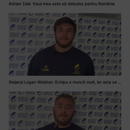
Adrian Țală: Visul meu este să debutez pentru România
Stejarul Logan Weidner: Echipa a muncit mult, iar asta se va vedea în meciurile de la Nations Cup