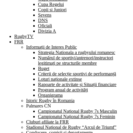
Cupa Regelui
Copii si Juniori
Sevens
DNS
Oficiali
Divizia A
RugbyTV
FRR
Informații de Interes Public
Strategia Nationala a rugbyului romanesc
Numărul de sportivi/antrenori/instructori
legitimați pe structurile membre
Buget
Criterii de selecție sportivi de performanță
Loturi naționale extinse
Rapoarte de activitate și Situații financiare
Program anual de activități
Organigrama
Istoric Rugby în Romania
Palmares CN
Campionatul Național Rugby 7s Masculin
Campionatul Național Rugby 7s Feminin
Cluburi afiliate la FRR
Stadionul Național de Rugby “Arcul de Triumf”
Conducere, comisii și departamente