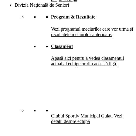
Divizia Națională de Seniori
Program & Rezultate
Vezi programul meciurilor care vor urma și
rezultatele meciurilor anterioare.
Clasament
Apasă aici pentru a vedea clasamentul
actual al echipelor din această ligă.
Clubul Sportiv Municipal Galati
Vezi
detalii despre echipă