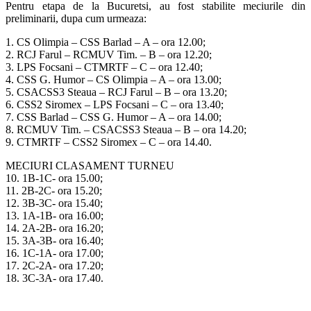
Pentru etapa de la Bucuretsi, au fost stabilite meciurile din
preliminarii, dupa cum urmeaza:
1. CS Olimpia – CSS Barlad – A – ora 12.00;
2. RCJ Farul – RCMUV Tim. – B – ora 12.20;
3. LPS Focsani – CTMRTF – C – ora 12.40;
4. CSS G. Humor – CS Olimpia – A – ora 13.00;
5. CSACSS3 Steaua – RCJ Farul – B – ora 13.20;
6. CSS2 Siromex – LPS Focsani – C – ora 13.40;
7. CSS Barlad – CSS G. Humor – A – ora 14.00;
8. RCMUV Tim. – CSACSS3 Steaua – B – ora 14.20;
9. CTMRTF – CSS2 Siromex – C – ora 14.40.
MECIURI CLASAMENT TURNEU
10. 1B-1C- ora 15.00;
11. 2B-2C- ora 15.20;
12. 3B-3C- ora 15.40;
13. 1A-1B- ora 16.00;
14. 2A-2B- ora 16.20;
15. 3A-3B- ora 16.40;
16. 1C-1A- ora 17.00;
17. 2C-2A- ora 17.20;
18. 3C-3A- ora 17.40.