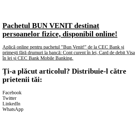
Pachetul BUN VENIT destinat
persoanelor fizice, disponibil online!
Aplică online pentru pachetul "Bun Venit!" de la CEC Bank și
primești fără drumuri la bancă: Cont curent în lei, Card de debit Visa
în lei și CEC Bank Mobile Banking.​
Ți-a plăcut articolul? Distribuie-l către
prietenii tăi:
Facebook
Twitter
LinkedIn
WhatsApp