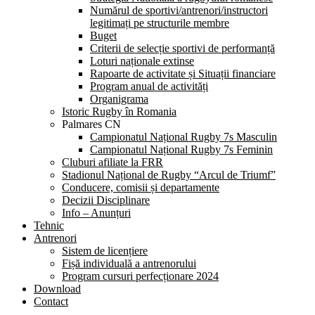
Numărul de sportivi/antrenori/instructori
legitimați pe structurile membre
Buget
Criterii de selecție sportivi de performanță
Loturi naționale extinse
Rapoarte de activitate și Situații financiare
Program anual de activități
Organigrama
Istoric Rugby în Romania
Palmares CN
Campionatul Național Rugby 7s Masculin
Campionatul Național Rugby 7s Feminin
Cluburi afiliate la FRR
Stadionul Național de Rugby “Arcul de Triumf”
Conducere, comisii și departamente
Decizii Disciplinare
Info – Anunțuri
Tehnic
Antrenori
Sistem de licențiere
Fișă individuală a antrenorului
Program cursuri perfecționare 2024
Download
Contact