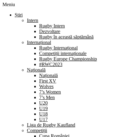
Meniu
Știri
Intern
Rugby Intern
Dezvoltare
Rugby în această săptămână
Internațional
Rugby Internațional
Competiții internaționale
Rugby Europe Championship
#RWC2023
Națională
Națională
First XV
Wolves
7’s Women
7’s Men
U20
U19
U18
U17
Liga de Rugby Kaufland
Competiții
Cupa României