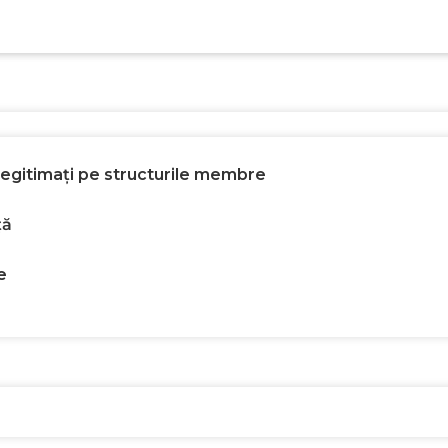
 legitimați pe structurile membre
ță
e