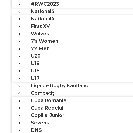
#RWC2023
Națională
Națională
First XV
Wolves
7’s Women
7’s Men
U20
U19
U18
U17
Liga de Rugby Kaufland
Competiții
Cupa României
Cupa Regelui
Copii si Juniori
Sevens
DNS