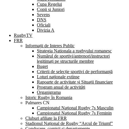
Cupa Regelui
Copii si Juniori
Sevens
DNS
Oficiali
Divizia A
RugbyTV
FRR
Informații de Interes Public
Strategia Nationala a rugbyului romanesc
Numărul de sportivi/antrenori/instructori
legitimați pe structurile membre
Buget
Criterii de selecție sportivi de performanță
Loturi naționale extinse
Rapoarte de activitate și Situații financiare
Program anual de activități
Organigrama
Istoric Rugby în Romania
Palmares CN
Campionatul Național Rugby 7s Masculin
Campionatul Național Rugby 7s Feminin
Cluburi afiliate la FRR
Stadionul Național de Rugby “Arcul de Triumf”
Conducere, comisii și departamente