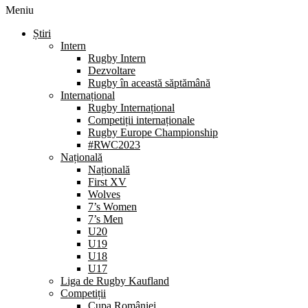
Meniu
Știri
Intern
Rugby Intern
Dezvoltare
Rugby în această săptămână
Internațional
Rugby Internațional
Competiții internaționale
Rugby Europe Championship
#RWC2023
Națională
Națională
First XV
Wolves
7’s Women
7’s Men
U20
U19
U18
U17
Liga de Rugby Kaufland
Competiții
Cupa României