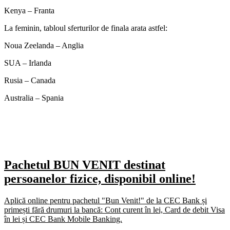
Kenya – Franta
La feminin, tabloul sferturilor de finala arata astfel:
Noua Zeelanda – Anglia
SUA – Irlanda
Rusia – Canada
Australia – Spania
Pachetul BUN VENIT destinat
persoanelor fizice, disponibil online!
Aplică online pentru pachetul "Bun Venit!" de la CEC Bank și
primești fără drumuri la bancă: Cont curent în lei, Card de debit Visa
în lei și CEC Bank Mobile Banking.​