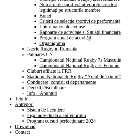
Numărul de sportivi/antrenori/instructori
legitimați pe structurile membre
Buget
Criterii de selecție sportivi de performanță
Loturi naționale extinse
Rapoarte de activitate și Situații financiare
Program anual de activități
Organigrama
Istoric Rugby în Romania
Palmares CN
Campionatul Național Rugby 7s Masculin
Campionatul Național Rugby 7s Feminin
Cluburi afiliate la FRR
Stadionul Național de Rugby “Arcul de Triumf”
Conducere, comisii și departamente
Decizii Disciplinare
Info – Anunțuri
Tehnic
Antrenori
Sistem de licențiere
Fișă individuală a antrenorului
Program cursuri perfecționare 2024
Download
Contact