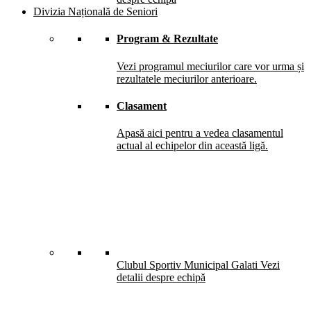
Divizia Națională de Seniori
Program & Rezultate
Vezi programul meciurilor care vor urma și
rezultatele meciurilor anterioare.
Clasament
Apasă aici pentru a vedea clasamentul
actual al echipelor din această ligă.
Clubul Sportiv Municipal Galati
Vezi
detalii despre echipă