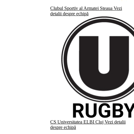
Clubul Sportiv al Armatei Steaua
Vezi
detalii despre echipă
CS Universitatea ELBI Cluj
Vezi detalii
despre echipă