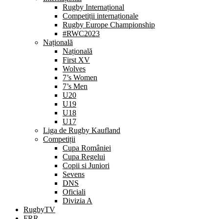
Rugby Internațional
Competiții internaționale
Rugby Europe Championship
#RWC2023
Națională
Națională
First XV
Wolves
7’s Women
7’s Men
U20
U19
U18
U17
Liga de Rugby Kaufland
Competiții
Cupa României
Cupa Regelui
Copii si Juniori
Sevens
DNS
Oficiali
Divizia A
RugbyTV
FRR