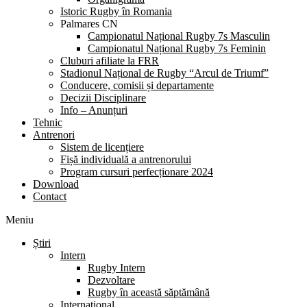
Istoric Rugby în Romania
Palmares CN
Campionatul Național Rugby 7s Masculin
Campionatul Național Rugby 7s Feminin
Cluburi afiliate la FRR
Stadionul Național de Rugby “Arcul de Triumf”
Conducere, comisii și departamente
Decizii Disciplinare
Info – Anunțuri
Tehnic
Antrenori
Sistem de licențiere
Fișă individuală a antrenorului
Program cursuri perfecționare 2024
Download
Contact
Meniu
Știri
Intern
Rugby Intern
Dezvoltare
Rugby în această săptămână
Internațional