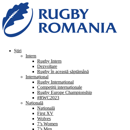
Știri
Intern
Rugby Intern
Dezvoltare
Rugby în această săptămână
Internațional
Rugby Internațional
Competiții internaționale
Rugby Europe Championship
#RWC2023
Națională
Națională
First XV
Wolves
7’s Women
7’s Men