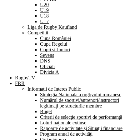
U20
U19
U18
U17
Liga de Rugby Kaufland
Competiții
Cupa României
Cupa Regelui
Copii si Juniori
Sevens
DNS
Oficiali
Divizia A
RugbyTV
FRR
Informații de Interes Public
Strategia Nationala a rugbyului romanesc
Numărul de sportivi/antrenori/instructori
legitimați pe structurile membre
Buget
Criterii de selecție sportivi de performanță
Loturi naționale extinse
Rapoarte de activitate și Situații financiare
Program anual de activități
Organigrama