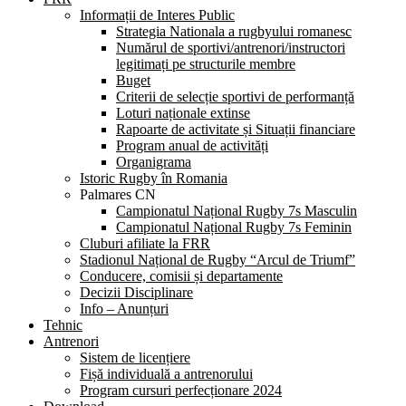
Informații de Interes Public
Strategia Nationala a rugbyului romanesc
Numărul de sportivi/antrenori/instructori
legitimați pe structurile membre
Buget
Criterii de selecție sportivi de performanță
Loturi naționale extinse
Rapoarte de activitate și Situații financiare
Program anual de activități
Organigrama
Istoric Rugby în Romania
Palmares CN
Campionatul Național Rugby 7s Masculin
Campionatul Național Rugby 7s Feminin
Cluburi afiliate la FRR
Stadionul Național de Rugby “Arcul de Triumf”
Conducere, comisii și departamente
Decizii Disciplinare
Info – Anunțuri
Tehnic
Antrenori
Sistem de licențiere
Fișă individuală a antrenorului
Program cursuri perfecționare 2024