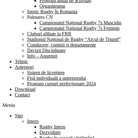
Program anual de activități
Organigrama
Istoric Rugby în Romania
Palmares CN
Campionatul Național Rugby 7s Masculin
Campionatul Național Rugby 7s Feminin
Cluburi afiliate la FRR
Stadionul Național de Rugby “Arcul de Triumf”
Conducere, comisii și departamente
Decizii Disciplinare
Info – Anunțuri
Tehnic
Antrenori
Sistem de licențiere
Fișă individuală a antrenorului
Program cursuri perfecționare 2024
Download
Contact
Meniu
Știri
Intern
Rugby Intern
Dezvoltare
Rugby în această săptămână