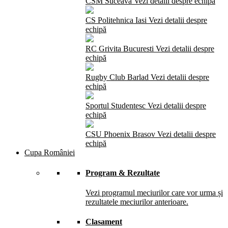
CSM Suceava
Vezi detalii despre echipă
CS Politehnica Iasi
Vezi detalii despre
echipă
RC Grivita Bucuresti
Vezi detalii despre
echipă
Rugby Club Barlad
Vezi detalii despre
echipă
Sportul Studentesc
Vezi detalii despre
echipă
CSU Phoenix Brasov
Vezi detalii despre
echipă
Cupa României
Program & Rezultate
Vezi programul meciurilor care vor urma și
rezultatele meciurilor anterioare.
Clasament