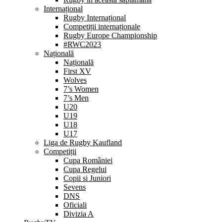
Internațional
Rugby Internațional
Competiții internaționale
Rugby Europe Championship
#RWC2023
Națională
Națională
First XV
Wolves
7’s Women
7’s Men
U20
U19
U18
U17
Liga de Rugby Kaufland
Competiții
Cupa României
Cupa Regelui
Copii si Juniori
Sevens
DNS
Oficiali
Divizia A