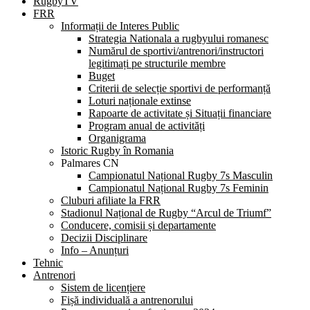
RugbyTV
FRR
Informații de Interes Public
Strategia Nationala a rugbyului romanesc
Numărul de sportivi/antrenori/instructori
legitimați pe structurile membre
Buget
Criterii de selecție sportivi de performanță
Loturi naționale extinse
Rapoarte de activitate și Situații financiare
Program anual de activități
Organigrama
Istoric Rugby în Romania
Palmares CN
Campionatul Național Rugby 7s Masculin
Campionatul Național Rugby 7s Feminin
Cluburi afiliate la FRR
Stadionul Național de Rugby “Arcul de Triumf”
Conducere, comisii și departamente
Decizii Disciplinare
Info – Anunțuri
Tehnic
Antrenori
Sistem de licențiere
Fișă individuală a antrenorului