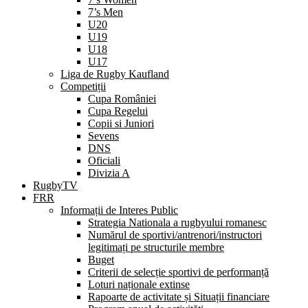
7’s Men
U20
U19
U18
U17
Liga de Rugby Kaufland
Competiții
Cupa României
Cupa Regelui
Copii si Juniori
Sevens
DNS
Oficiali
Divizia A
RugbyTV
FRR
Informații de Interes Public
Strategia Nationala a rugbyului romanesc
Numărul de sportivi/antrenori/instructori
legitimați pe structurile membre
Buget
Criterii de selecție sportivi de performanță
Loturi naționale extinse
Rapoarte de activitate și Situații financiare