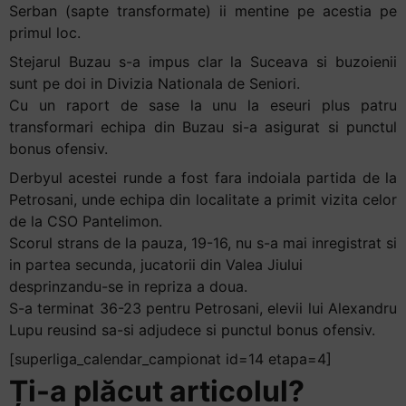
Serban (sapte transformate) ii mentine pe acestia pe
Accessibility,
primul loc.
apăsați
„Ctrl
Stejarul Buzau s-a impus clar la Suceava si buzoienii
+
sunt pe doi in Divizia Nationala de Seniori.
/”
Cu un raport de sase la unu la eseuri plus patru
Această
transformari echipa din Buzau si-a asigurat si punctul
comandă
bonus ofensiv.
rapidă
Derbyul acestei runde a fost fara indoiala partida de la
activează
Petrosani, unde echipa din localitate a primit vizita celor
cititorul
de la CSO Pantelimon.
de
Scorul strans de la pauza, 19-16, nu s-a mai inregistrat si
ecran
in partea secunda, jucatorii din Valea Jiului
pentru
desprinzandu-se in repriza a doua.
a
S-a terminat 36-23 pentru Petrosani, elevii lui Alexandru
vă
Lupu reusind sa-si adjudece si punctul bonus ofensiv.
ajuta
[superliga_calendar_campionat id=14 etapa=4]
să
Ți-a plăcut articolul?
navigați