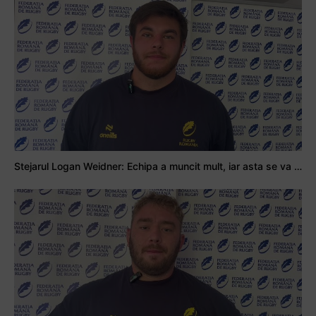
Stejarul Logan Weidner: Echipa a muncit mult, iar asta se va vedea în meciurile de la Nations Cup