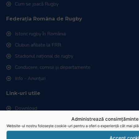
Cum se joacă Rugby
Federația Româna de Rugby
Istoric rugby în România
Cluburi afiliate la FRR
Stadionul național de rugby
Conducere, comisii și departamente
Info - Anunțuri
Link-uri utile
Download
Administrează consimțămintel
Politica de utilizare cookies
Website-ul nostru folosește cookie-uri pentru a oferi o experiență cât mai plă
Accept cook