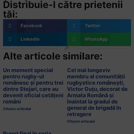
și
Distribuie-l către prietenii
să
tăi:
interacționați
cu
Facebook
Twitter
conținutul.
LinkedIn
WhatsApp
Alte articole similare:
Un moment special
Cel mai longeviv
pentru rugby-ul
membru al comunității
românesc și pentru trei
rugbystice românești,
dintre Stejari, care au
Victor Guțu, decorat de
devenit oficial cetățeni
Armata Română și
români
înaintat la gradul de
general de brigadă în
Citește articolul
retragere
Citește articolul
Punct final în seria