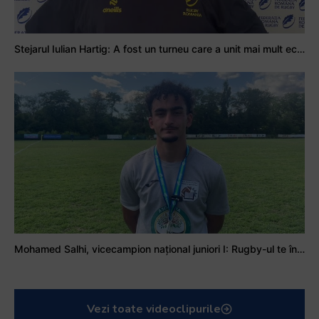
Stejarul Iulian Hartig: A fost un turneu care a unit mai mult echipa
Mohamed Salhi, vicecampion național juniori I: Rugby-ul te învață să accepți și înfrângerile
Vezi toate videoclipurile