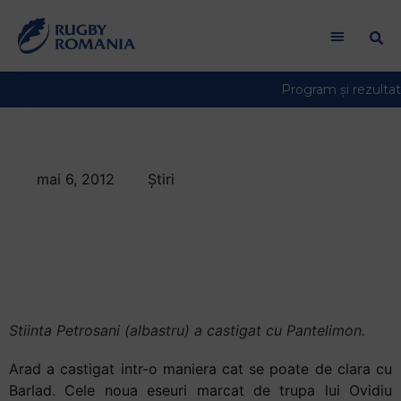
Bun
venit
la
cititorul
de
ecran
All
in
mai 6, 2012
Știri
One
Stiinta Petrosani a
Accessibility
Pentru
castigat derbyul cu
a
Pantelimon
porni
cititorul
de
Stiinta Petrosani (albastru) a castigat cu Pantelimon.
ecran
All
Arad a castigat intr-o maniera cat se poate de clara cu
in
Barlad. Cele noua eseuri marcat de trupa lui Ovidiu
One