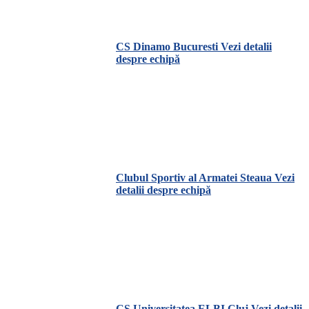
CS Dinamo Bucuresti
Vezi detalii
despre echipă
Clubul Sportiv al Armatei Steaua
Vezi
detalii despre echipă
CS Universitatea ELBI Cluj
Vezi detalii