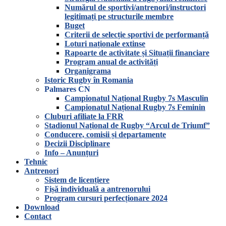
Numărul de sportivi/antrenori/instructori
legitimați pe structurile membre
Buget
Criterii de selecție sportivi de performanță
Loturi naționale extinse
Rapoarte de activitate și Situații financiare
Program anual de activități
Organigrama
Istoric Rugby în Romania
Palmares CN
Campionatul Național Rugby 7s Masculin
Campionatul Național Rugby 7s Feminin
Cluburi afiliate la FRR
Stadionul Național de Rugby “Arcul de Triumf”
Conducere, comisii și departamente
Decizii Disciplinare
Info – Anunțuri
Tehnic
Antrenori
Sistem de licențiere
Fișă individuală a antrenorului
Program cursuri perfecționare 2024
Download
Contact