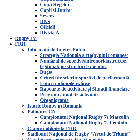
Cupa Regelui
Copii si Juniori
Sevens
DNS
Oficiali
Divizia A
RugbyTV
FRR
Informații de Interes Public
Strategia Nationala a rugbyului romanesc
Numărul de sportivi/antrenori/instructori
legitimați pe structurile membre
Buget
Criterii de selecție sportivi de performanță
Loturi naționale extinse
Rapoarte de activitate și Situații financiare
Program anual de activități
Organigrama
Istoric Rugby în Romania
Palmares CN
Campionatul Național Rugby 7s Masculin
Campionatul Național Rugby 7s Feminin
Cluburi afiliate la FRR
Stadionul Național de Rugby “Arcul de Triumf”
Conducere, comisii și departamente