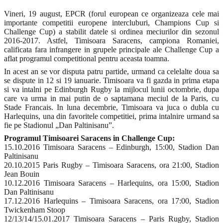
Vineri, 19 august, EPCR (forul european ce organizeaza cele mai
importante competitii europene intercluburi, Champions Cup si
Challenge Cup) a stabilit datele si ordinea meciurilor din sezonul
2016-2017. Astfel, Timisoara Saracens, campiona Romaniei,
calificata fara infrangere in grupele principale ale Challenge Cup a
aflat programul competitional pentru aceasta toamna.
In acest an se vor disputa patru partide, urmand ca celelalte doua sa
se dispute in 12 si 19 ianuarie. Timisoara va fi gazda in prima etapa
si va intalni pe Edinburgh Rugby la mijlocul lunii octombrie, dupa
care va urma in mai putin de o saptamana meciul de la Paris, cu
Stade Francais. In luna decembrie, Timisoara va juca o dubla cu
Harlequins, una din favoritele competitiei, prima intalnire urmand sa
fie pe Stadionul „Dan Paltinisanu”.
Programul Timisoarei Saracens in Challenge Cup:
15.10.2016 Timisoara Saracens – Edinburgh, 15:00, Stadion Dan
Paltinisanu
20.10.2015 Paris Rugby – Timisoara Saracens, ora 21:00, Stadion
Jean Bouin
10.12.2016 Timisoara Saracens – Harlequins, ora 15:00, Stadion
Dan Paltinisanu
17.12.2016 Harlequins – Timisoara Saracens, ora 17:00, Stadion
Twickenham Stoop
12/13/14/15.01.2017 Timisoara Saracens – Paris Rugby, Stadion