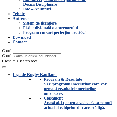
Decizii Disciplinare
Info – Anunțuri
Tehnic
Antrenori
Sistem de licențiere
Fișă individuală a antrenorului
Program cursuri perfecționare 2024
Download
Contact
Caută
Caută
Close this search box.
Liga de Rugby Kaufland
Program & Rezultate
Vezi programul meciurilor care vor
urma și rezultatele meciurilor
anterioare.
Clasament
Apasă aici pentru a vedea clasamentul
actual al echipelor din această ligă.