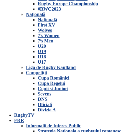
Rugby Europe Championship
#RWC2023
Națională
Națională
First XV
Wolves
7’s Women
7’s Men
U20
U19
U18
U17
Liga de Rugby Kaufland
Competiții
Cupa României
Cupa Regelui
Copii si Juniori
Sevens
DNS
Oficiali
Divizia A
RugbyTV
FRR
Informații de Interes Public
Strategia Nationala a rugbyului romanesc