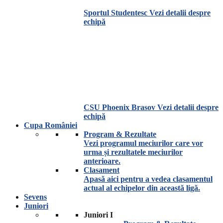
Sportul Studentesc
Vezi detalii despre
echipă
CSU Phoenix Brasov
Vezi detalii despre
echipă
Cupa României
Program & Rezultate
Vezi programul meciurilor care vor
urma și rezultatele meciurilor
anterioare.
Clasament
Apasă aici pentru a vedea clasamentul
actual al echipelor din această ligă.
Sevens
Juniori
Juniori I