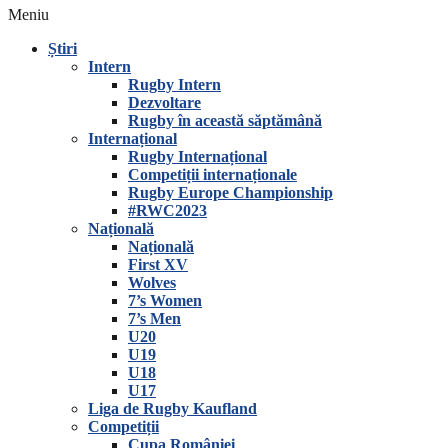
Meniu
Știri
Intern
Rugby Intern
Dezvoltare
Rugby în această săptămână
Internațional
Rugby Internațional
Competiții internaționale
Rugby Europe Championship
#RWC2023
Națională
Națională
First XV
Wolves
7’s Women
7’s Men
U20
U19
U18
U17
Liga de Rugby Kaufland
Competiții
Cupa României