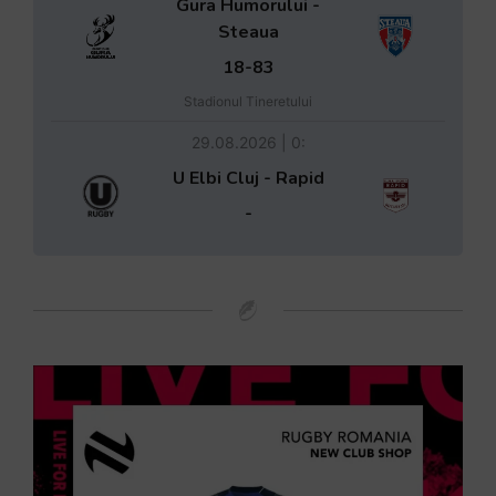
Gura Humorului -
Steaua
18-83
Stadionul Tineretului
29.08.2026 | 0:
U Elbi Cluj - Rapid
-