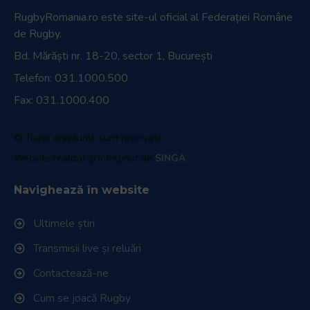
RugbyRomania.ro
este site-ul oficial al Federației Române
de Rugby.
Bd. Mărăști nr. 18-20, sector 1, București
Telefon:
031.1000.500
Fax: 031.1000.400
© Toate drepturile sunt rezervate.
Website realizat și întreținut de
SINGA
Navighează în website
Ultimele știri
Transmisii live și reluări
Contactează-ne
Cum se joacă Rugby