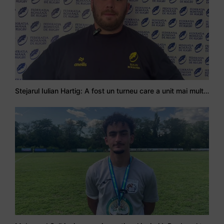
Stejarul Iulian Hartig: A fost un turneu care a unit mai mult echipa