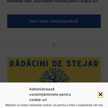
Mohamed Salhi, vicecampion național juniori I: Rugby-ul te învață să accepți și înfrângerile
Vezi toate videoclipurile
Administrează
consimțămintele pentru
cookie-uri
Website-ul nostru folosește cookie-uri pentru a oferi o experiență cât mai