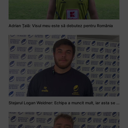
Adrian Țală: Visul meu este să debutez pentru România
Stejarul Logan Weidner: Echipa a muncit mult, iar asta se va vedea în meciurile de la Nations Cup