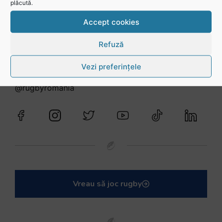
plăcută.
Accept cookies
Refuză
Urmărește-ne în social media
Vezi preferințele
@rugbyromania
Vreau să joc rugby