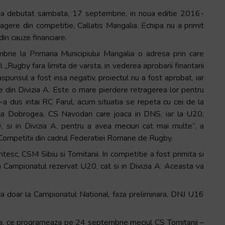
sc, a debutat sambata, 17 septembrie, in noua editie 2016-
ere din competitie, Callatis Mangalia. Echipa nu a primit
 din cauze financiare.
mbrie la Primaria Municipiului Mangalia o adresa prin care
„Rugby fara limita de varsta, in vederea aprobarii finantarii
spunsul a fost insa negativ, proiectul nu a fost aprobat, iar
 din Divizia A. Este o mare pierdere retragerea lor pentru
a dus intai RC Farul, acum situatia se repeta cu cei de la
nta Dobrogea, CS Navodari care joaca in DNS, iar la U20,
 si in Divizia A, pentru a avea meciuri cat mai multe”, a
Competitii din cadrul Federatiei Romane de Rugby.
tesc, CSM Sibiu si Tomitanii. In competitie a fost primita si
n Campionatul rezervat U20, cat si in Divizia A. Aceasta va
ca doar la Campionatul National, faza preliminara, DNJ U16
ua, ce programeaza pe 24 septembrie meciul CS Tomitanii –