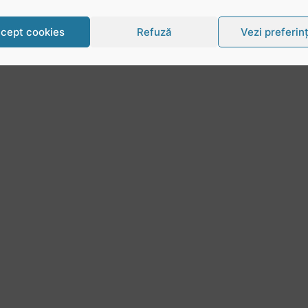
cept cookies
Refuză
Vezi preferin