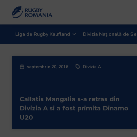
Bun
venit
la
cititorul
de
Liga de Rugby Kaufland
Divizia Națională de Se
ecran
All
in
One
septembrie 20, 2016
Divizia A
Accessibility
Pentru
a
porni
Callatis Mangalia s-a retras din
cititorul
de
Divizia A si a fost primita Dinamo
ecran
U20
All
in
One