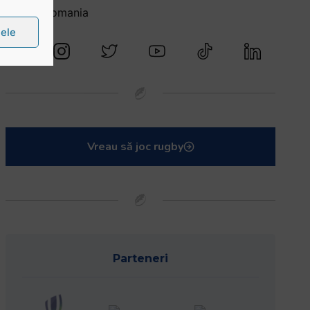
@rugbyromania
țele
Vreau să joc rugby
Parteneri