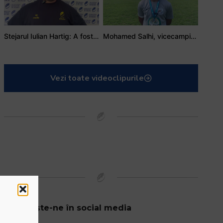
Stejarul Iulian Hartig: A fost un turneu care a unit mai mult echipa
Mohamed Salhi, vicecampion național juniori I: Rugby-ul te învață să accepți și înfrângerile
Vezi toate videoclipurile
Urmărește-ne în social media