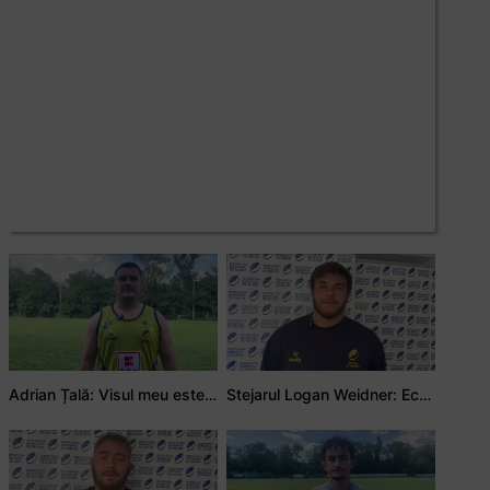
Adrian Țală: Visul meu este să debutez pentru România
Stejarul Logan Weidner: Echipa a muncit mult, iar asta se va vedea în meciurile de la Nations Cup