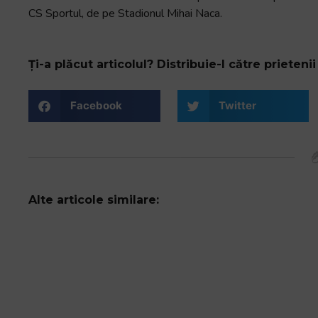
și
CS Sportul, de pe Stadionul Mihai Naca.
să
interacționați
cu
Ți-a plăcut articolul? Distribuie-l către prietenii 
conținutul.
Facebook
Twitter
Alte articole similare: