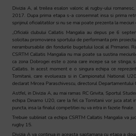
Accessibility,
Divizia A, al treilea esalon valoric al rugby-ului romane
apăsați
2017. Dupa prima etapa s-a consemnat insa si prima retrag
„Ctrl
sprijinul oficialitatilor si nu se mai poate prezenta la meciuri
+
„Oficialii clubului Callatis Mangalia au depus pe 6 septe
/”
solicitau promovarea sportului de performanta prin proiectul 
Această
nerambursabile din fondurile bugetului local al Primariei. Ra
comandă
CSRTM Callatis Mangalia nu mai poate sa sustina meciurile
rapidă
ca zona Dobrogei este o zona care incepe sa se stinga, s-
activează
Callatis. In acest moment e o singura echipa ce reprezi
cititorul
Tomitanii, care evolueaza si in Campionatul National U20,
de
declarat Mircea Paraschivescu, directorul Departamentului 
ecran
Astfel, in Divizia A, au mai ramas RC Grivita, Sportul Studen
pentru
echipa Dinamo U20, care la fel ca Tomitanii vor juca atat i
a
puncta, insa la finalul competitiei nu va intra in fazele finale.
vă
ajuta
Trebuie subliniat ca echipa CSRTM Callatis Mangalia va ju
să
rugby 15.
navigați
Divizia A va continua in aceasta saptamana cu etapa a do