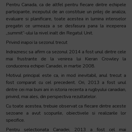
Pentru Canada, ca de altfel pentru fiecare dintre echipele
+
participante, inceputul de an constituie un prilej de analiza,
/".
evaluare si planificare, toate acestea in lumina intenselor
This
pregatiri ce urmeaza a se desfasura pana la inceperea
shortcut
„summit”-ului la nivel inalt din Regatul Unit.
activates
the
Privind inapoi la sezonul trecut
screen
Indraznesc sa afirm ca sezonul 2014 a fost unul dintre cele
reader
mai frustrante de la venirea lui Kieran Crowley la
to
conducerea echipei Canadei, in martie 2008.
help
Motivul principal este ca, in mod inevitabil, anul trecut a
you
fost comparat cu cel precedent. Ori, 2013 a fost unul
navigate
dintre cei mai buni ani in istoria recenta a rugbyului canadian,
and
privind, mai ales, din perspectiva rezultatelor.
interact
with
Cu toate acestea, trebuie observat ca fiecare dintre aceste
the
sezoane a avut scopurile, obiectivele si realizarile lor
content.
specifice.
Pentru selectionata Canadei, 2013 a fost cel mai