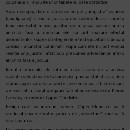
coloanele si randurile unor tabele cu date statistice.
Spre exemplu, datele statistice nu pot „inregistra” viziunea
(sau lipsa ei) a unui mijlocas la deschidere, decizia corecta
(sau incorecta) a unui jucator de a pasa, sau nu, intr-o
anumita faza a meciului; ele nu pot masura efectul
accidentarilor asupra strategiei de a testa jucatorii si asupra
coeziunii anumitor combinatii; dupa cum ele nu pot evalua
reactia unui jucator aflat sub presiunea adversarilor, intr-o
anumita faza a jocului.
Intentia articolului de fata nu este aceea de a analiza
evolutia selectionatei Canadei prin prisma statisticii; ci, de a
starui asupra catorva aspecte care mi se par a fi interesant
de analizat in cadrul pregatirii formatiei antrenate de Kieran
Crowley in vederea Cupei Mondiale.
Echipa care va intra in arenele Cupei Mondiale va fi
produsul unui meticulos proces de „proiectare” care va fi
durat patru ani.
Un aspect major al unui asemenea de proces de durata il