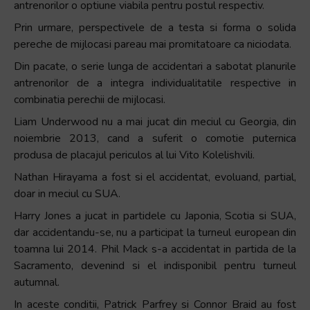
antrenorilor o optiune viabila pentru postul respectiv.
Prin urmare, perspectivele de a testa si forma o solida
pereche de mijlocasi pareau mai promitatoare ca niciodata.
Din pacate, o serie lunga de accidentari a sabotat planurile
antrenorilor de a integra individualitatile respective in
combinatia perechii de mijlocasi.
Liam Underwood nu a mai jucat din meciul cu Georgia, din
noiembrie 2013, cand a suferit o comotie puternica
produsa de placajul periculos al lui Vito Kolelishvili.
Nathan Hirayama a fost si el accidentat, evoluand, partial,
doar in meciul cu SUA.
Harry Jones a jucat in partidele cu Japonia, Scotia si SUA,
dar accidentandu-se, nu a participat la turneul european din
toamna lui 2014. Phil Mack s-a accidentat in partida de la
Sacramento, devenind si el indisponibil pentru turneul
autumnal.
In aceste conditii, Patrick Parfrey si Connor Braid au fost