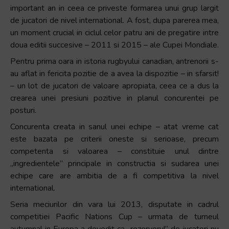
important an in ceea ce priveste formarea unui grup largit
de jucatori de nivel international. A fost, dupa parerea mea,
un moment crucial in ciclul celor patru ani de pregatire intre
doua editii succesive – 2011 si 2015 – ale Cupei Mondiale.
Pentru prima oara in istoria rugbyului canadian, antrenorii s-
au aflat in fericita pozitie de a avea la dispozitie – in sfarsit!
– un lot de jucatori de valoare apropiata, ceea ce a dus la
crearea unei presiuni pozitive in planul concurentei pe
posturi.
Concurenta creata in sanul unei echipe – atat vreme cat
este bazata pe criterii oneste si serioase, precum
competenta si valoarea – constituie unul dintre
„ingredientele” principale in constructia si sudarea unei
echipe care are ambitia de a fi competitiva la nivel
international.
Seria meciurilor din vara lui 2013, disputate in cadrul
competitiei Pacific Nations Cup – urmata de turneul
autumnal in Europa a dovedit ca „rezervorul” de jucatori nu