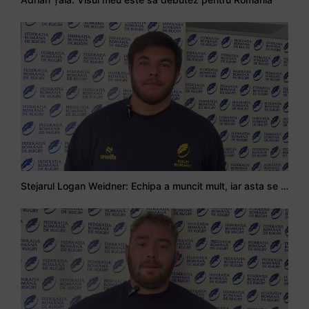
Stejarul Logan Weidner: Echipa a muncit mult, iar asta se va vedea în meciurile de la Nations Cup