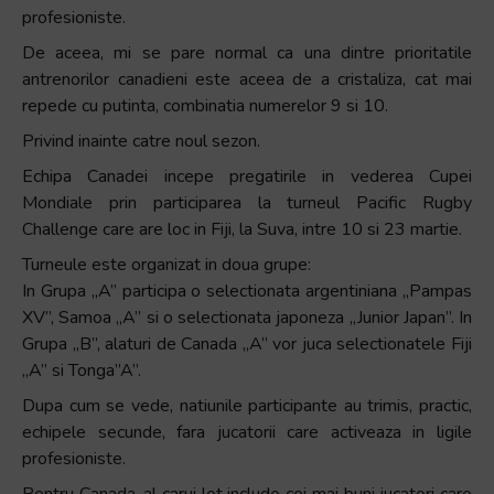
profesioniste.
De aceea, mi se pare normal ca una dintre prioritatile
antrenorilor canadieni este aceea de a cristaliza, cat mai
repede cu putinta, combinatia numerelor 9 si 10.
Privind inainte catre noul sezon.
Echipa Canadei incepe pregatirile in vederea Cupei
Mondiale prin participarea la turneul Pacific Rugby
Challenge care are loc in Fiji, la Suva, intre 10 si 23 martie.
Turneule este organizat in doua grupe:
In Grupa „A” participa o selectionata argentiniana „Pampas
XV”, Samoa „A” si o selectionata japoneza „Junior Japan”. In
Grupa „B”, alaturi de Canada „A” vor juca selectionatele Fiji
„A” si Tonga”A”.
Dupa cum se vede, natiunile participante au trimis, practic,
echipele secunde, fara jucatorii care activeaza in ligile
profesioniste.
Pentru Canada, al carui lot include cei mai buni jucatori care