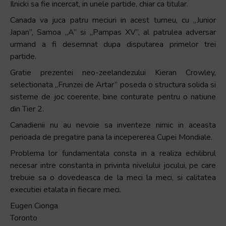
Ilnicki sa fie incercat, in unele partide, chiar ca titular.
Canada va juca patru meciuri in acest turneu, cu „Junior
Japan”, Samoa „A” si „Pampas XV”, al patrulea adversar
urmand a fi desemnat dupa disputarea primelor trei
partide.
Gratie prezentei neo-zeelandezului Kieran Crowley,
selectionata „Frunzei de Artar” poseda o structura solida si
sisteme de joc coerente, bine conturate pentru o natiune
din Tier 2.
Canadienii nu au nevoie sa inventeze nimic in aceasta
perioada de pregatire pana la incepererea Cupei Mondiale.
Problema lor fundamentala consta in a realiza echilibrul
necesar intre constanta in privinta nivelului jocului, pe care
trebuie sa o dovedeasca de la meci la meci, si calitatea
executiei etalata in fiecare meci.
Eugen Cionga
Toronto