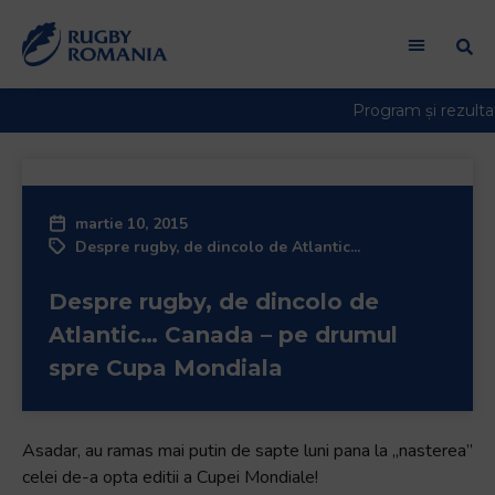
Welcome
to
All
in
One
Accessibility
screen
reader.
martie 10, 2015
To
Despre rugby, de dincolo de Atlantic...
start
the
Despre rugby, de dincolo de
All
in
Atlantic… Canada – pe drumul
One
spre Cupa Mondiala
Accessibility
screen
reader,
Asadar, au ramas mai putin de sapte luni pana la „nasterea”
press
celei de-a opta editii a Cupei Mondiale!
"Ctrl