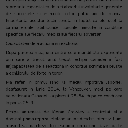
reprezinta capacitatea de a fi absorbit invataturile generate
de succesele si esecurile celor patru ani de munca.
Importanta acestor lectii consta in faptul ca ele scot la
lumina erorile, slabiciunile, lipsurile nascute in conditiile
specifice ale fiecarui meci si ale fiecarui adversar.
Capacitatea de a actiona si reactiona.
Dupa parerea mea, una dintre cele mai dificile experiente
prin care a trecut, anul trecut, echipa Canadei a fost
(in)capacitatea de a reactiona in conditiile schimbarii bruste
a echilibrului de forte in teren.
Ma refer, in primul rand, la meciul impotriva Japoniei,
desfasurat in iunie 2014, la Vancouver, meci pe care
selectionata Canadei l-a pierdut 25-34, dupa ce conducea
la pauza 25-9.
Echipa antrenata de Kieran Crowley a controlat si a
dominat prima repriza, etaland un joc deschis, ofensiv, fluid,
reusind sa marcheze trei eseuri in urma unor faze foarte