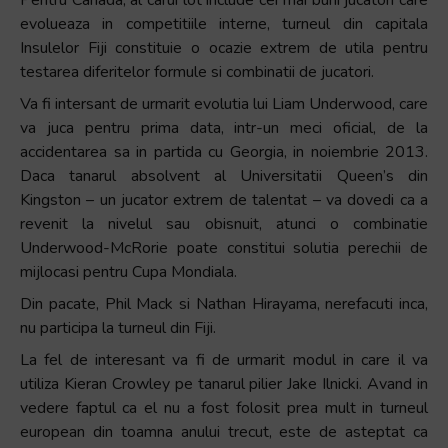
evolueaza in competitiile interne, turneul din capitala
Insulelor Fiji constituie o ocazie extrem de utila pentru
testarea diferitelor formule si combinatii de jucatori.
Va fi intersant de urmarit evolutia lui Liam Underwood, care
va juca pentru prima data, intr-un meci oficial, de la
accidentarea sa in partida cu Georgia, in noiembrie 2013.
Daca tanarul absolvent al Universitatii Queen’s din
Kingston – un jucator extrem de talentat – va dovedi ca a
revenit la nivelul sau obisnuit, atunci o combinatie
Underwood-McRorie poate constitui solutia perechii de
mijlocasi pentru Cupa Mondiala.
Din pacate, Phil Mack si Nathan Hirayama, nerefacuti inca,
nu participa la turneul din Fiji.
La fel de interesant va fi de urmarit modul in care il va
utiliza Kieran Crowley pe tanarul pilier Jake Ilnicki. Avand in
vedere faptul ca el nu a fost folosit prea mult in turneul
european din toamna anului trecut, este de asteptat ca