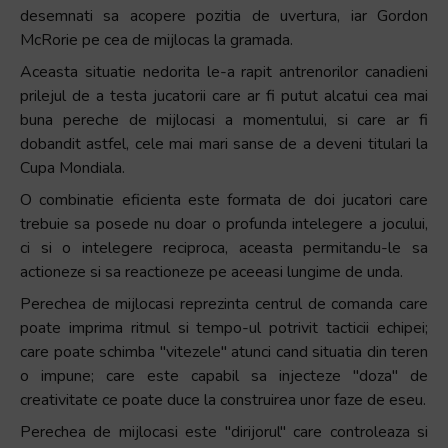
desemnati sa acopere pozitia de uvertura, iar Gordon
McRorie pe cea de mijlocas la gramada.
Aceasta situatie nedorita le-a rapit antrenorilor canadieni
prilejul de a testa jucatorii care ar fi putut alcatui cea mai
buna pereche de mijlocasi a momentului, si care ar fi
dobandit astfel, cele mai mari sanse de a deveni titulari la
Cupa Mondiala.
O combinatie eficienta este formata de doi jucatori care
trebuie sa posede nu doar o profunda intelegere a jocului,
ci si o intelegere reciproca, aceasta permitandu-le sa
actioneze si sa reactioneze pe aceeasi lungime de unda.
Perechea de mijlocasi reprezinta centrul de comanda care
poate imprima ritmul si tempo-ul potrivit tacticii echipei;
care poate schimba ″vitezele″ atunci cand situatia din teren
o impune; care este capabil sa injecteze ″doza″ de
creativitate ce poate duce la construirea unor faze de eseu.
Perechea de mijlocasi este ″dirijorul″ care controleaza si