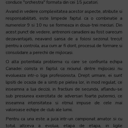
conduce ″orchestra″ formata din cei 15 jucatori.
Avand in vedere complexitatea acestor aspecte, atribute si
responsabilitati, este limpede faptul ca o combinatie a
numerelor 9 si 10 nu se formeaza in doua-trei meciuri. Din
acest punct de vedere, antrenorii canadieni au fost oarecum
dezavantajati, neavand sansa de a folosi sezonul trecut
pentru a controla, asa cum ar fi dorit, procesul de formare si
consolidare a perechii de mijlocasi.
O alta potentiala problema cu care se confrunta echipa
Canadei consta in faptul ca niciunul dintre mijlocasi nu
evolueaza intr-o liga profesionista. Drept urmare, ei sunt
lipsiti de ocazia de a simti pe pielea lor, in mod regulat, ce
inseamna a lua decizii, in fractiuni de secunda, aflandu-se
sub presiunea exercitata de adversari foarte puternici, ce
inseamna intensitatea si ritmul impuse de cele mai
valoroase echipe de club ale lumii.
Pentru ca una este a juca intr-un campionat amator si cu
totul altceva a evolua, etapa de etapa, in ligile