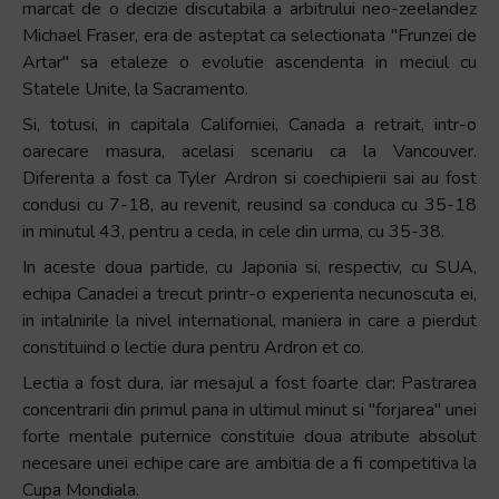
marcat de o decizie discutabila a arbitrului neo-zeelandez
Michael Fraser, era de asteptat ca selectionata ″Frunzei de
Artar″ sa etaleze o evolutie ascendenta in meciul cu
Statele Unite, la Sacramento.
Si, totusi, in capitala Californiei, Canada a retrait, intr-o
oarecare masura, acelasi scenariu ca la Vancouver.
Diferenta a fost ca Tyler Ardron si coechipierii sai au fost
condusi cu 7-18, au revenit, reusind sa conduca cu 35-18
in minutul 43, pentru a ceda, in cele din urma, cu 35-38.
In aceste doua partide, cu Japonia si, respectiv, cu SUA,
echipa Canadei a trecut printr-o experienta necunoscuta ei,
in intalnirile la nivel international, maniera in care a pierdut
constituind o lectie dura pentru Ardron et co.
Lectia a fost dura, iar mesajul a fost foarte clar: Pastrarea
concentrarii din primul pana in ultimul minut si ″forjarea″ unei
forte mentale puternice constituie doua atribute absolut
necesare unei echipe care are ambitia de a fi competitiva la
Cupa Mondiala.