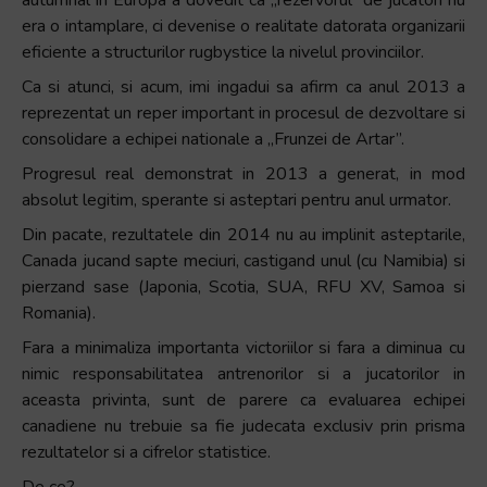
era o intamplare, ci devenise o realitate datorata organizarii
eficiente a structurilor rugbystice la nivelul provinciilor.
Ca si atunci, si acum, imi ingadui sa afirm ca anul 2013 a
reprezentat un reper important in procesul de dezvoltare si
consolidare a echipei nationale a „Frunzei de Artar”.
Progresul real demonstrat in 2013 a generat, in mod
absolut legitim, sperante si asteptari pentru anul urmator.
Din pacate, rezultatele din 2014 nu au implinit asteptarile,
Canada jucand sapte meciuri, castigand unul (cu Namibia) si
pierzand sase (Japonia, Scotia, SUA, RFU XV, Samoa si
Romania).
Fara a minimaliza importanta victoriilor si fara a diminua cu
nimic responsabilitatea antrenorilor si a jucatorilor in
aceasta privinta, sunt de parere ca evaluarea echipei
canadiene nu trebuie sa fie judecata exclusiv prin prisma
rezultatelor si a cifrelor statistice.
De ce?