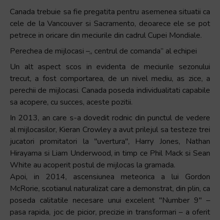
Canada trebuie sa fie pregatita pentru asemenea situatii ca
cele de la Vancouver si Sacramento, deoarece ele se pot
petrece in oricare din meciurile din cadrul Cupei Mondiale.
Perechea de mijlocasi –„ centrul de comanda” al echipei
Un alt aspect scos in evidenta de meciurile sezonului
trecut, a fost comportarea, de un nivel mediu, as zice, a
perechii de mijlocasi. Canada poseda individualitati capabile
sa acopere, cu succes, aceste pozitii.
In 2013, an care s-a dovedit rodnic din punctul de vedere
al mijlocasilor, Kieran Crowley a avut prilejul sa testeze trei
jucatori promitatori la ″uvertura″, Harry Jones, Nathan
Hirayama si Liam Underwood, in timp ce Phil Mack si Sean
White au acoperit postul de mijlocas la gramada.
Apoi, in 2014, ascensiunea meteorica a lui Gordon
McRorie, scotianul naturalizat care a demonstrat, din plin, ca
poseda calitatile necesare unui excelent ″Number 9″ –
pasa rapida, joc de picior, precizie in transformari – a oferit