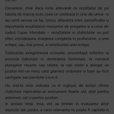
Deoarece, chiar daca este adevarat ca rezultatul de pe
tabela de marcaj este ceea ce conteaza in cele din urma– si
aici simt nevoia sa fac, totusi, diferenta intre semnificatia si
importanta rezultatelor meciurilor de pregatire si a celor din
cadrul Cupei Mondiale – rezultatele si statisticile nu pot
oferi, intotdeauna, imaginea completa, in profunzime, a unei
echipe; sau, mai precis, a constructiei unei echipe.
Statisticile inregistreaza scorurile, procentajul referitor la
posesia balonului si dominarea teritoriala, la numarul
placajelor reusite sau ratate, la cati metri a alergat un
jucator intr-un meci, cate gramezi ordonate si tuse au fost
castigate sau pierdute s.a.m.d.
Nu exista nicio indoiala ca in rugbyul de astazi cifrele
statistice reprezinta un instrument foarte util, atat pentru
antrenori, cat si pentru jucatori.
In acelasi timp, insa, ele au limitari in evaluarea altor
aspecte ale jocului, a caror relevanta nu poate fi captata in