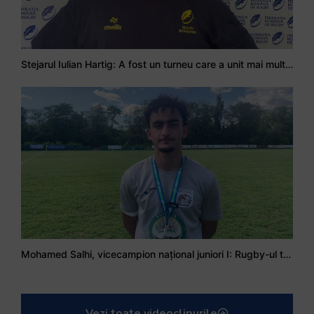
Stejarul Iulian Hartig: A fost un turneu care a unit mai mult echipa
Mohamed Salhi, vicecampion național juniori I: Rugby-ul te învață să accepți și înfrângerile
Vezi toate videoclipurile