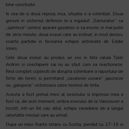
bine construite.
In cea de-a doua repriza, insa, situatia s-a schimbat. Doua
greseli in sistemul defensiv le-a ingaduit „Samurailor” sa
„spintece” centrul apararii gazdelor si sa inscrie, in mai putin
de zece minute, doua eseuri care au inclinat, in mod decisiv,
soarta partidei in favoarea echipei antrenate de Eddie
Jones.
Cele doua eseuri au produs un soc in fata caruia Tyler
Ardron si coechipierii sai nu au stiut cum sa reactioneze,
fiind complet coplesiti de abrupta schimbare a raportului de
forte din teren, si permitand „cavaleriei usoare” japoneze
sa „galopeze” victorioasa catre terenul de tinta.
Acesta a fost primul meci al sezonului si impresia mea a
fost ca, din acel moment, umbra esecului de la Vancouver a
insotit, intr-un fel sau altul, echipa canadiana de-a lungul
celorlalte meciuri care au urmat.
Dupa un meci foarte strans cu Scotia, pierdut cu 17-19 si