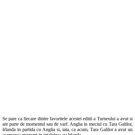
Se pare ca fiecare dintre favoritele acestei editii a Turneului a avut si
are parte de momentul sau de varf. Anglia in meciul cu Tara Galilor,
Irlanda in partida cu Anglia si, iata, ca acum, Tara Galilor a avut un
asemenea moment in intalnirea cu Irlanda.