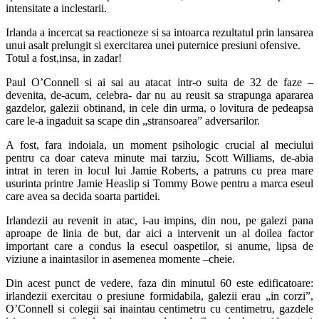
intensitate a inclestarii.
Irlanda a incercat sa reactioneze si sa intoarca rezultatul prin lansarea
unui asalt prelungit si exercitarea unei puternice presiuni ofensive.
Totul a fost,insa, in zadar!
Paul O’Connell si ai sai au atacat intr-o suita de 32 de faze –
devenita, de-acum, celebra- dar nu au reusit sa strapunga apararea
gazdelor, galezii obtinand, in cele din urma, o lovitura de pedeapsa
care le-a ingaduit sa scape din „stransoarea” adversarilor.
A fost, fara indoiala, un moment psihologic crucial al meciului
pentru ca doar cateva minute mai tarziu, Scott Williams, de-abia
intrat in teren in locul lui Jamie Roberts, a patruns cu prea mare
usurinta printre Jamie Heaslip si Tommy Bowe pentru a marca eseul
care avea sa decida soarta partidei.
Irlandezii au revenit in atac, i-au impins, din nou, pe galezi pana
aproape de linia de but, dar aici a intervenit un al doilea factor
important care a condus la esecul oaspetilor, si anume, lipsa de
viziune a inaintasilor in asemenea momente –cheie.
Din acest punct de vedere, faza din minutul 60 este edificatoare:
irlandezii exercitau o presiune formidabila, galezii erau „in corzi”,
O’Connell si colegii sai inaintau centimetru cu centimetru, gazdele