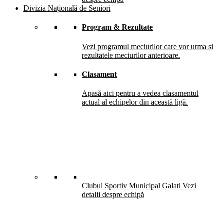
Divizia Națională de Seniori
Program & Rezultate
Vezi programul meciurilor care vor urma și
rezultatele meciurilor anterioare.
Clasament
Apasă aici pentru a vedea clasamentul
actual al echipelor din această ligă.
Clubul Sportiv Municipal Galati
Vezi
detalii despre echipă