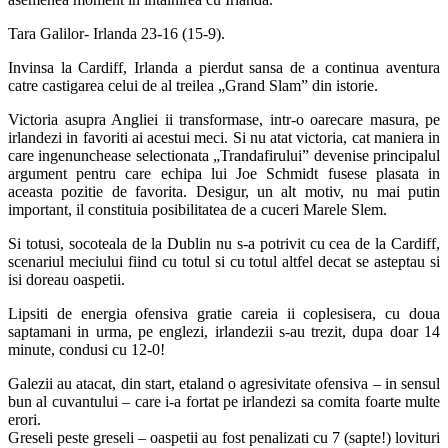
Tara Galilor- Irlanda 23-16 (15-9).
Invinsa la Cardiff, Irlanda a pierdut sansa de a continua aventura
catre castigarea celui de al treilea „Grand Slam” din istorie.
Victoria asupra Angliei ii transformase, intr-o oarecare masura, pe
irlandezi in favoriti ai acestui meci. Si nu atat victoria, cat maniera in
care ingenunchease selectionata „Trandafirului” devenise principalul
argument pentru care echipa lui Joe Schmidt fusese plasata in
aceasta pozitie de favorita. Desigur, un alt motiv, nu mai putin
important, il constituia posibilitatea de a cuceri Marele Slem.
Si totusi, socoteala de la Dublin nu s-a potrivit cu cea de la Cardiff,
scenariul meciului fiind cu totul si cu totul altfel decat se asteptau si
isi doreau oaspetii.
Lipsiti de energia ofensiva gratie careia ii coplesisera, cu doua
saptamani in urma, pe englezi, irlandezii s-au trezit, dupa doar 14
minute, condusi cu 12-0!
Galezii au atacat, din start, etaland o agresivitate ofensiva – in sensul
bun al cuvantului – care i-a fortat pe irlandezi sa comita foarte multe
erori.
Greseli peste greseli – oaspetii au fost penalizati cu 7 (sapte!) lovituri