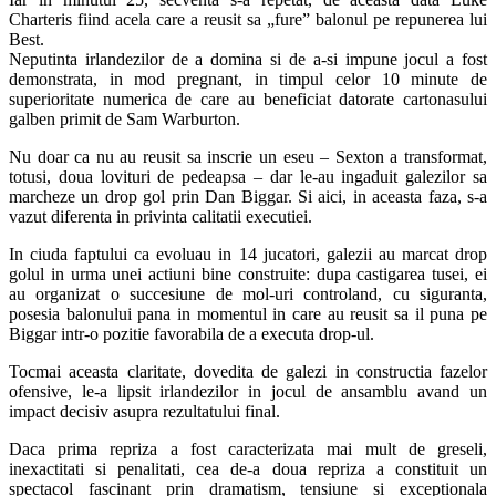
Charteris fiind acela care a reusit sa „fure” balonul pe repunerea lui
Best.
Neputinta irlandezilor de a domina si de a-si impune jocul a fost
demonstrata, in mod pregnant, in timpul celor 10 minute de
superioritate numerica de care au beneficiat datorate cartonasului
galben primit de Sam Warburton.
Nu doar ca nu au reusit sa inscrie un eseu – Sexton a transformat,
totusi, doua lovituri de pedeapsa – dar le-au ingaduit galezilor sa
marcheze un drop gol prin Dan Biggar. Si aici, in aceasta faza, s-a
vazut diferenta in privinta calitatii executiei.
In ciuda faptului ca evoluau in 14 jucatori, galezii au marcat drop
golul in urma unei actiuni bine construite: dupa castigarea tusei, ei
au organizat o succesiune de mol-uri controland, cu siguranta,
posesia balonului pana in momentul in care au reusit sa il puna pe
Biggar intr-o pozitie favorabila de a executa drop-ul.
Tocmai aceasta claritate, dovedita de galezi in constructia fazelor
ofensive, le-a lipsit irlandezilor in jocul de ansamblu avand un
impact decisiv asupra rezultatului final.
Daca prima repriza a fost caracterizata mai mult de greseli,
inexactitati si penalitati, cea de-a doua repriza a constituit un
spectacol fascinant prin dramatism, tensiune si exceptionala