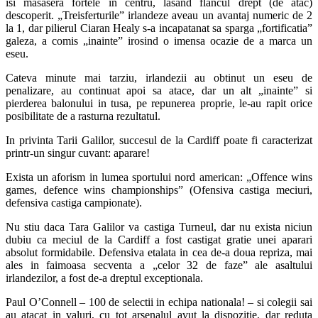
isi masasera fortele in centru, lasand flancul drept (de atac)
descoperit. „Treisferturile” irlandeze aveau un avantaj numeric de 2
la 1, dar pilierul Ciaran Healy s-a incapatanat sa sparga „fortificatia”
galeza, a comis „inainte” irosind o imensa ocazie de a marca un
eseu.
Cateva minute mai tarziu, irlandezii au obtinut un eseu de
penalizare, au continuat apoi sa atace, dar un alt „inainte” si
pierderea balonului in tusa, pe repunerea proprie, le-au rapit orice
posibilitate de a rasturna rezultatul.
In privinta Tarii Galilor, succesul de la Cardiff poate fi caracterizat
printr-un singur cuvant: aparare!
Exista un aforism in lumea sportului nord american: „Offence wins
games, defence wins championships” (Ofensiva castiga meciuri,
defensiva castiga campionate).
Nu stiu daca Tara Galilor va castiga Turneul, dar nu exista niciun
dubiu ca meciul de la Cardiff a fost castigat gratie unei aparari
absolut formidabile. Defensiva etalata in cea de-a doua repriza, mai
ales in faimoasa secventa a „celor 32 de faze” ale asaltului
irlandezilor, a fost de-a dreptul exceptionala.
Paul O’Connell – 100 de selectii in echipa nationala! – si colegii sai
au atacat in valuri, cu tot arsenalul avut la dispozitie, dar reduta