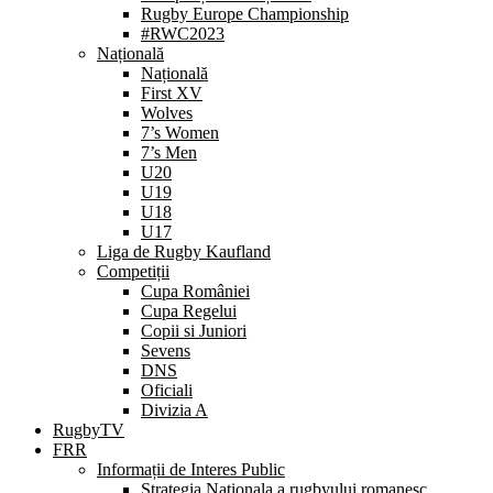
Rugby Europe Championship
#RWC2023
Națională
Națională
First XV
Wolves
7’s Women
7’s Men
U20
U19
U18
U17
Liga de Rugby Kaufland
Competiții
Cupa României
Cupa Regelui
Copii si Juniori
Sevens
DNS
Oficiali
Divizia A
RugbyTV
FRR
Informații de Interes Public
Strategia Nationala a rugbyului romanesc