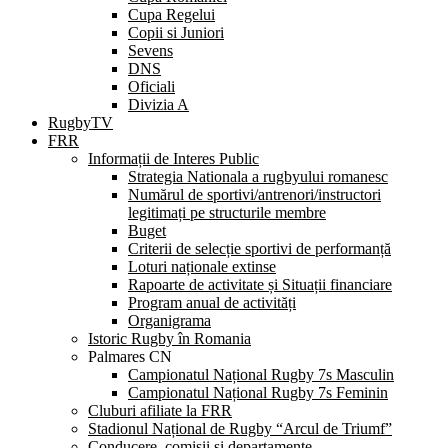
Cupa Regelui
Copii si Juniori
Sevens
DNS
Oficiali
Divizia A
RugbyTV
FRR
Informații de Interes Public
Strategia Nationala a rugbyului romanesc
Numărul de sportivi/antrenori/instructori
legitimați pe structurile membre
Buget
Criterii de selecție sportivi de performanță
Loturi naționale extinse
Rapoarte de activitate și Situații financiare
Program anual de activități
Organigrama
Istoric Rugby în Romania
Palmares CN
Campionatul Național Rugby 7s Masculin
Campionatul Național Rugby 7s Feminin
Cluburi afiliate la FRR
Stadionul Național de Rugby “Arcul de Triumf”
Conducere, comisii și departamente