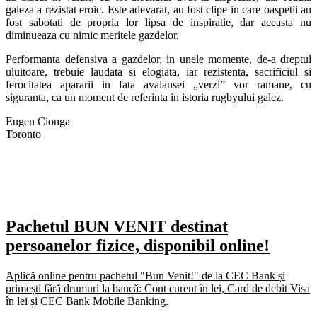
galeza a rezistat eroic. Este adevarat, au fost clipe in care oaspetii au
fost sabotati de propria lor lipsa de inspiratie, dar aceasta nu
diminueaza cu nimic meritele gazdelor.
Performanta defensiva a gazdelor, in unele momente, de-a dreptul
uluitoare, trebuie laudata si elogiata, iar rezistenta, sacrificiul si
ferocitatea apararii in fata avalansei „verzi” vor ramane, cu
siguranta, ca un moment de referinta in istoria rugbyului galez.
Eugen Cionga
Toronto
Pachetul BUN VENIT destinat
persoanelor fizice, disponibil online!
Aplică online pentru pachetul "Bun Venit!" de la CEC Bank și
primești fără drumuri la bancă: Cont curent în lei, Card de debit Visa
în lei și CEC Bank Mobile Banking.​