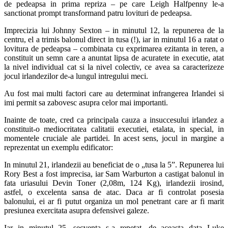
de pedeapsa in prima repriza – pe care Leigh Halfpenny le-a
sanctionat prompt transformand patru lovituri de pedeapsa.
Imprecizia lui Johnny Sexton – in minutul 12, la repunerea de la
centru, el a trimis balonul direct in tusa (!), iar in minutul 16 a ratat o
lovitura de pedeapsa – combinata cu exprimarea ezitanta in teren, a
constituit un semn care a anuntat lipsa de acuratete in executie, atat
la nivel individual cat si la nivel colectiv, ce avea sa caracterizeze
jocul irlandezilor de-a lungul intregului meci.
Au fost mai multi factori care au determinat infrangerea Irlandei si
imi permit sa zabovesc asupra celor mai importanti.
Inainte de toate, cred ca principala cauza a insuccesului irlandez a
constituit-o mediocritatea calitatii executiei, etalata, in special, in
momentele cruciale ale partidei. In acest sens, jocul in margine a
reprezentat un exemplu edificator:
In minutul 21, irlandezii au beneficiat de o „tusa la 5”. Repunerea lui
Rory Best a fost imprecisa, iar Sam Warburton a castigat balonul in
fata uriasului Devin Toner (2,08m, 124 Kg), irlandezii irosind,
astfel, o excelenta sansa de atac. Daca ar fi controlat posesia
balonului, ei ar fi putut organiza un mol penetrant care ar fi marit
presiunea exercitata asupra defensivei galeze.
Iar in minutul 25, secventa s-a repetat, de aceasta data Luke