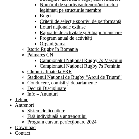
Numărul de sportivi/antrenori/instructori
legitimați pe structurile membre
Buget
Criterii de selecție sportivi de performanță
Loturi naționale extinse
Rapoarte de activitate și Situații financiare
Program anual de activități
Organigrama
Istoric Rugby în Romania
Palmares CN
Campionatul Național Rugby 7s Masculin
Campionatul Național Rugby 7s Feminin
Cluburi afiliate la FRR
Stadionul Național de Rugby “Arcul de Triumf”
Conducere, comisii și departamente
Decizii Disciplinare
Info – Anunțuri
Tehnic
Antrenori
Sistem de licențiere
Fișă individuală a antrenorului
Program cursuri perfecționare 2024
Download
Contact