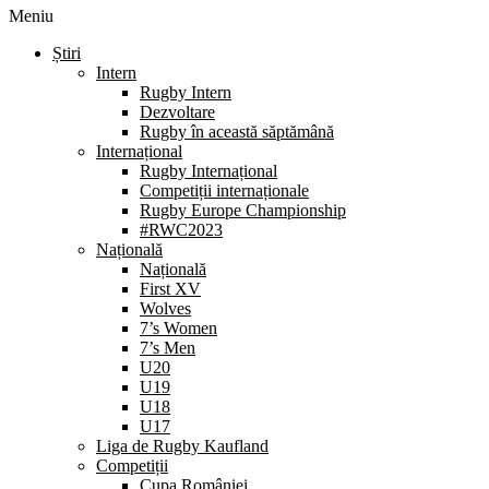
Meniu
Știri
Intern
Rugby Intern
Dezvoltare
Rugby în această săptămână
Internațional
Rugby Internațional
Competiții internaționale
Rugby Europe Championship
#RWC2023
Națională
Națională
First XV
Wolves
7’s Women
7’s Men
U20
U19
U18
U17
Liga de Rugby Kaufland
Competiții
Cupa României