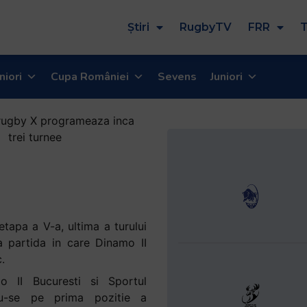
Știri
RugbyTV
FRR
T
niori
Cupa României
Sevens
Juniori
etapa a V-a, ultima a turului
a partida in care Dinamo II
.
o II Bucuresti si Sportul
ndu-se pe prima pozitie a