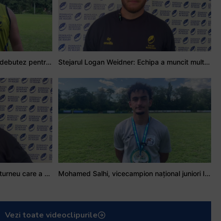
Adrian Țală: Visul meu este să debutez pentru România
Stejarul Logan Weidner: Echipa a muncit mult, iar asta se va vedea în meciurile de la Nations Cup
Stejarul Iulian Hartig: A fost un turneu care a unit mai mult echipa
Mohamed Salhi, vicecampion național juniori I: Rugby-ul te învață să accepți și înfrângerile
Vezi toate videoclipurile