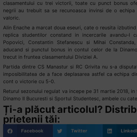
clasamentului cu trei victorii, toate cu punct bonus of
Accessibility,
negrii au trebuit sa se recunoasca invinsi de o echipa 
apăsați
valoric.
„Ctrl
Alin Enache a marcat doua eseuri, cate o reusita izbutind
+
replica studentilor constand in incercarile avandu-I c
/”
Popovici, Constantin Stefanescu si Mihai Constanda,
Această
aducand si punctul bonus in contul celor de la Dinamo 
comandă
trecut in fruntea clasamentului Diviziei A.
rapidă
activează
Partida dintre CS Manastur si RC Grivita nu s-a disputat
cititorul
imposibilitatea de a face deplasarea astfel ca echipa di
de
cont o victorie cu 5-0.
ecran
Returul sezonului regulat va incepe pe 31 martie 2018, in 
pentru
Dinamo II Bucuresti si Sportul Studentesc, ambele cu cat
a
Ți-a plăcut articolul? Distrib
vă
ajuta
prietenii tăi:
să
navigați
Facebook
Twitter
Linked