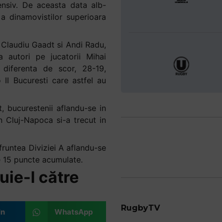
ensiv. De aceasta data alb-
a dinamovistilor superioara
 Claudiu Gaadt si Andi Radu,
a autori pe jucatorii Mihai
 diferenta de scor, 28-19,
II Bucuresti care astfel au
, bucurestenii aflandu-se in
n Cluj-Napoca si-a trecut in
fruntea Diviziei A aflandu-se
e 15 puncte acumulate.
uie-l către
RugbyTV
In
WhatsApp