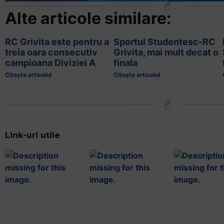
și
să
Alte articole similare:
interacționați
cu
RC Grivita este pentru a
Sportul Studentesc-RC
conținutul.
treia oara consecutiv
Grivita, mai mult decat o
campioana Diviziei A
finala
Citește articolul
Citește articolul
Link-uri utile