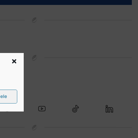
 media
țele