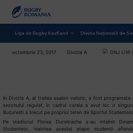
Bun
venit
la
cititorul
de
Liga de Rugby Kaufland
Divizia Națională de Se
ecran
All
octombrie 23, 2017
Divizia A
in
Dinamo II trece
One
Accessibility
in fruntea
Pentru
Diviziei A
a
porni
cititorul
In Divizia A, al treilea esalon valoric, a fost programata 
de
sezonului regulat, in cadrul careia a avut loc o singur
ecran
Bucuresti a trecut pe propriul teren de Sportul Studentesc
All
Pe stadionul Florea Dumitrache s-au intalnit Dinam
in
Studentesc, inaintea acestei etape studentii afla
One