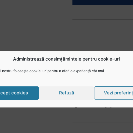
Administrează consimțămintele pentru cookie-uri
 nostru folosește cookie-uri pentru a oferi o experiență cât mai
Urmărește-ne în social
@rugbyromania
cept cookies
Refuză
Vezi preferin