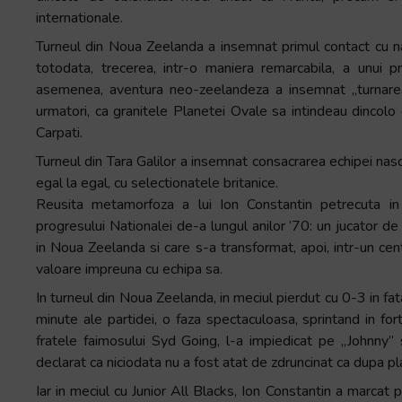
internationale.
Turneul din Noua Zeelanda a insemnat primul contact cu na
totodata, trecerea, intr-o maniera remarcabila, a unui p
asemenea, aventura neo-zeelandeza a insemnat „turnarea”
urmatori, ca granitele Planetei Ovale sa intindeau dincol
Carpati.
Turneul din Tara Galilor a insemnat consacrarea echipei nasc
egal la egal, cu selectionatele britanice.
Reusita metamorfoza a lui Ion Constantin petrecuta in 
progresului Nationalei de-a lungul anilor ’70: un jucator de 
in Noua Zeelanda si care s-a transformat, apoi, intr-un centr
valoare impreuna cu echipa sa.
In turneul din Noua Zeelanda, in meciul pierdut cu 0-3 in fat
minute ale partidei, o faza spectaculoasa, sprintand in fort
fratele faimosului Syd Going, l-a impiedicat pe „Johnny” s
declarat ca niciodata nu a fost atat de zdruncinat ca dupa pl
Iar in meciul cu Junior All Blacks, Ion Constantin a marcat 