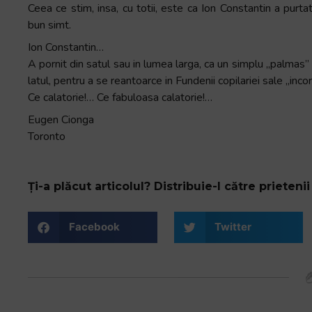
Ceea ce stim, insa, cu totii, este ca Ion Constantin a purta
bun simt.
Ion Constantin…
A pornit din satul sau in lumea larga, ca un simplu „palmas”
latul, pentru a se reantoarce in Fundenii copilariei sale „inc
Ce calatorie!… Ce fabuloasa calatorie!…
Eugen Cionga
Toronto
Ți-a plăcut articolul? Distribuie-l către prietenii 
Facebook
Twitter