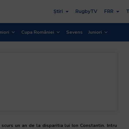
Știri
RugbyTV
FRR
T
niori
Cupa României
Sevens
Juniori
 scurs un an de la disparitia lui Ion Constantin. Intru