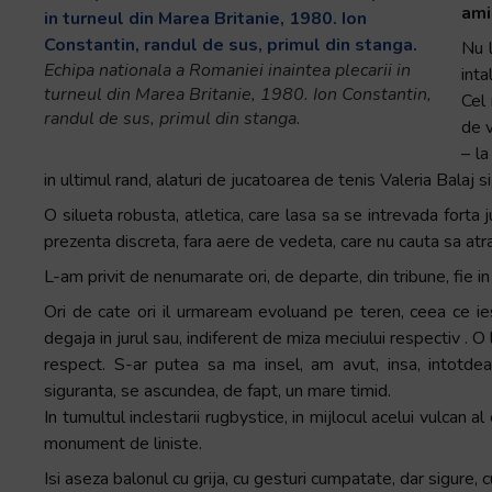
ami
Nu 
Echipa nationala a Romaniei inaintea plecarii in
intal
turneul din Marea Britanie, 1980. Ion Constantin,
Cel
randul de sus, primul din stanga.
de v
– la
in ultimul rand, alaturi de jucatoarea de tenis Valeria Balaj 
O silueta robusta, atletica, care lasa sa se intrevada forta j
prezenta discreta, fara aere de vedeta, care nu cauta sa atraga
L-am privit de nenumarate ori, de departe, din tribune, fie in 
Ori de cate ori il urmaream evoluand pe teren, ceea ce ies
degaja in jurul sau, indiferent de miza meciului respectiv . O
respect. S-ar putea sa ma insel, am avut, insa, intotdeau
siguranta, se ascundea, de fapt, un mare timid.
In tumultul inclestarii rugbystice, in mijlocul acelui vulcan a
monument de liniste.
Isi aseza balonul cu grija, cu gesturi cumpatate, dar sigure, 