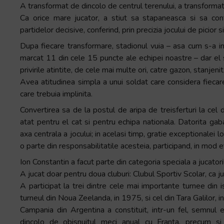
A transformat de dincolo de centrul terenului, a transformat d
Ca orice mare jucator, a stiut sa stapaneasca si sa co
partidelor decisive, conferind, prin precizia jocului de picior s
Dupa fiecare transformare, stadionul vuia – asa cum s-a in
marcat 11 din cele 15 puncte ale echipei noastre – dar el s
privirile atintite, de cele mai multe ori, catre gazon, stanjenit
Avea atitudinea simpla a unui soldat care considera fiecare
care trebuia implinita.
Convertirea sa de la postul de aripa de treisferturi la cel 
atat pentru el cat si pentru echipa nationala. Datorita gaba
axa centrala a jocului; in acelasi timp, gratie exceptionalei lo
o parte din responsabilitatile acesteia, participand, in mod e
Ion Constantin a facut parte din categoria speciala a jucatori
A jucat doar pentru doua cluburi: Clubul Sportiv Scolar, ca ju
A participat la trei dintre cele mai importante turnee din 
turneul din Noua Zeelanda, in 1975, si cel din Tara Galilor, 
Campania din Argentina a constituit, intr-un fel, semnul ex
dincolo de obisnuitul meci anual cu Franta, precum si i