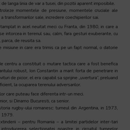
e langa linia de var a tusei, din pozitii aparent imposibile.
ntroleze momentele de presiune, momentele cruciale ale
i a transformarilor sale, incredere coechipierilor sai.
tamplat in acel neuitat meci cu Franta, din 1980, in care a
e intorcea in terenul sau, calm, fara gesturi exuberante, cu
, parca, de reusita sa.
 misiune in care era trimis ca pe un fapt normal, o datorie
de centru a constituit o mutare tactica care a fost benefica
ritului robust, Ion Constantin a marit forta de penetrare in
vituri de picior, el era capabil sa sprijine „uvertura”, preluand
ficient, la ocuparea terenului adversarilor.
lor care puteau face diferenta intr-un meci.
nior, si Dinamo Bucuresti, ca senior.
istoria rugby-ului romanesc: turneul din Argentina, in 1973,
in 1979.
tinderii – pentru Romania – a limitei partidelor inter-tari
ntroducerea selectionatei noastre in circuitul turneelor