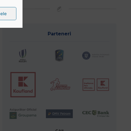
țele
Parteneri