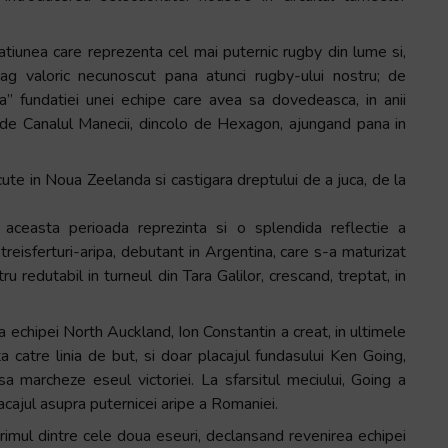
tiunea care reprezenta cel mai puternic rugby din lume si,
rag valoric necunoscut pana atunci rugby-ului nostru; de
 fundatiei unei echipe care avea sa dovedeasca, in anii
o de Canalul Manecii, dincolo de Hexagon, ajungand pana in
ute in Noua Zeelanda si castigara dreptului de a juca, de la
aceasta perioada reprezinta si o splendida reflectie a
treisferturi-aripa, debutant in Argentina, care s-a maturizat
u redutabil in turneul din Tara Galilor, crescand, treptat, in
a echipei North Auckland, Ion Constantin a creat, in ultimele
a catre linia de but, si doar placajul fundasului Ken Going,
a marcheze eseul victoriei. La sfarsitul meciului, Going a
acajul asupra puternicei aripe a Romaniei.
primul dintre cele doua eseuri, declansand revenirea echipei