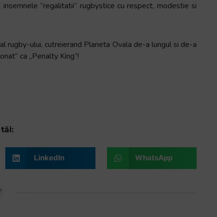
t insemnele “regalitatii” rugbystice cu respect, modestie si
 al rugby-ului, cutreierand Planeta Ovala de-a lungul si de-a
oronat” ca „Penalty King”!
tăi:
LinkedIn
WhatsApp