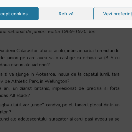
i campionatului de juniori, din 1970.
cept cookies
Refuză
Vezi preferin
ului national de juniori, editia 1969-1970. Ion
denii Calarasilor, atunci, acolo, intins in iarba terenului de
l de juniori pe care avea sa o castige cu echipa sa (8-5 cu
 doua eseuri ale victoriei?
na zi va ajunge in Aotearoa, insula de la capatul lumii, tara
v, pe Athletic Park, in Wellington?
ani, un ziarist britanic, impresionat de precizia si forta
ndas All Black?
rugby-ului il vor „unge”, candva, pe el, tanarul plecat dintr-un
ilor ?
tunci ale adolescentului surazator ai carui pasi aveau sa se