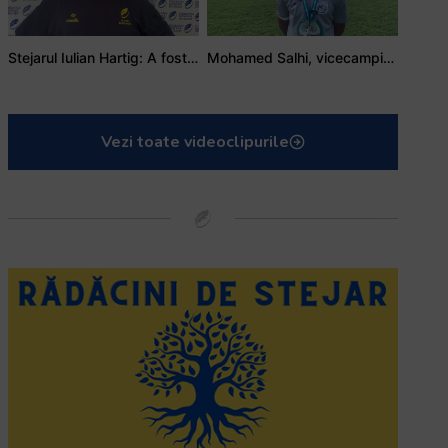
Stejarul Iulian Hartig: A fost un turneu care a unit mai mult echipa
Mohamed Salhi, vicecampion național juniori I: Rugby-ul te învață să accepți și înfrângerile
Vezi toate videoclipurile