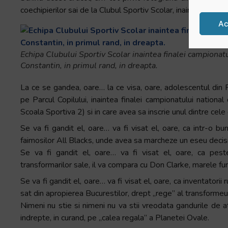
coechipierilor sai de la Clubul Sportiv Scolar, inaintea finale
Ac
Echipa Clubului Sportiv Scolar inaintea finalei campionat
Constantin, in primul rand, in dreapta.
La ce se gandea, oare… la ce visa, oare, adolescentul din Fun
pe Parcul Copilului, inaintea finalei campionatului nationa
Scoala Sportiva 2) si in care avea sa inscrie unul dintre cele
Se va fi gandit el, oare… va fi visat el, oare, ca intr-o bu
faimosilor All Blacks, unde avea sa marcheze un eseu decisi
Se va fi gandit el, oare… va fi visat el, oare, ca peste 
transformarilor sale, il va compara cu Don Clarke, marele fu
Se va fi gandit el, oare… va fi visat el, oare, ca inventatorii 
sat din apropierea Bucurestilor, drept „rege” al transformeur
Nimeni nu stie si nimeni nu va stii vreodata gandurile de a
indrepte, in curand, pe „calea regala” a Planetei Ovale.