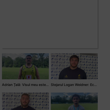
Adrian Țală: Visul meu este să debutez pentru România
Stejarul Logan Weidner: Echipa a muncit mult, iar asta se va vedea în meciurile de la Nations Cup