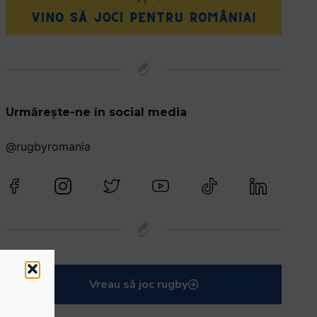
Urmărește-ne în social media
@rugbyromania
Vreau să joc rugby