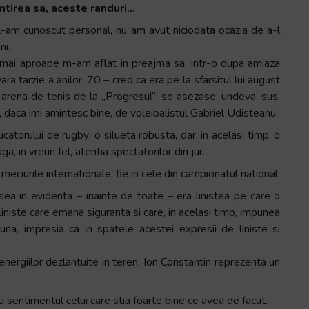
ntirea sa, aceste randuri…
l-am cunoscut personal, nu am avut niciodata ocazia de a-l
ni.
 mai aproape m-am aflat in preajma sa, intr-o dupa amiaza
ara tarzie a anilor ’70 – cred ca era pe la sfarsitul lui august
 arena de tenis de la „Progresul”; se asezase, undeva, sus,
si, daca imi amintesc bine, de voleibalistul Gabriel Udisteanu.
ucatorului de rugby; o silueta robusta, dar, in acelasi timp, o
, in vreun fel, atentia spectatorilor din jur.
meciurile internationale, fie in cele din campionatul national.
ea in evidenta – inainte de toate – era linistea pe care o
 liniste care emana siguranta si care, in acelasi timp, impunea
na, impresia ca in spatele acestei expresii de liniste si
l energiilor dezlantuite in teren, Ion Constantin reprezenta un
cu sentimentul celui care stia foarte bine ce avea de facut.