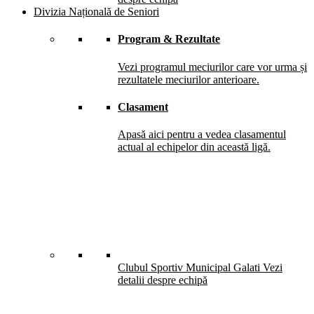
Divizia Națională de Seniori
Program & Rezultate
Vezi programul meciurilor care vor urma și
rezultatele meciurilor anterioare.
Clasament
Apasă aici pentru a vedea clasamentul
actual al echipelor din această ligă.
Clubul Sportiv Municipal Galati
Vezi
detalii despre echipă