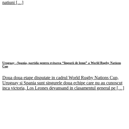
natiuni […]
Uruguay –Spania, partida pentru evitarea “lingurii de lemn” a World Rugby Nations
Cup
Doua doua etape disputate in cadrul World Rugby Nations Cup,
Uruguay si Spania sunt singurele doua echipe care nu au cunoscut
inca victoria, Los Leones devansand in clasamentul general pe […]