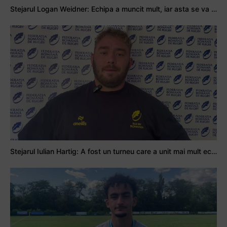
Stejarul Logan Weidner: Echipa a muncit mult, iar asta se va vedea în meciurile de la Nations Cup
Stejarul Iulian Hartig: A fost un turneu care a unit mai mult echipa