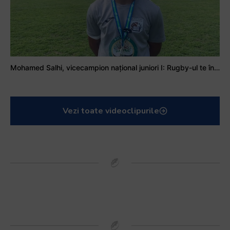
Mohamed Salhi, vicecampion național juniori I: Rugby-ul te învață să accepți și înfrângerile
Vezi toate videoclipurile