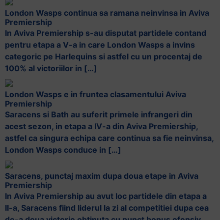
London Wasps continua sa ramana neinvinsa in Aviva
Premiership
In Aviva Premiership s-au disputat partidele contand
pentru etapa a V-a in care London Wasps a invins
categoric pe Harlequins si astfel cu un procentaj de
100% al victoriilor in […]
London Wasps e in fruntea clasamentului Aviva
Premiership
Saracens si Bath au suferit primele infrangeri din
acest sezon, in etapa a IV-a din Aviva Premiership,
astfel ca singura echipa care continua sa fie neinvinsa,
London Wasps conduce in […]
Saracens, punctaj maxim dupa doua etape in Aviva
Premiership
In Aviva Premiership au avut loc partidele din etapa a
II-a, Saracens fiind liderul la zi al competitiei dupa cea
de-a doua victorie obtinuta cu punct bonus ofensiv